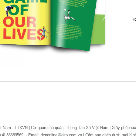
Đ
ệt Nam - TTXVN | Cơ quan chủ quản: Thông Tấn Xã Việt Nam | Giấy phép xu
: (+4) 38689569. - Email: deponline@dep.com.vn | Cấm sao chép dưới mọi hì