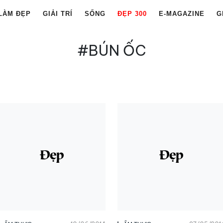
LÀM ĐẸP
GIẢI TRÍ
SỐNG
ĐẸP 300
E-MAGAZINE
G
#BÚN ỐC