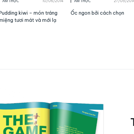
10/06/2014
27/05/201
ẨM THỰC
ẨM THỰC
Pudding kiwi – món tráng
Ốc ngon bởi cách chọn
miệng tươi mát và mới lạ