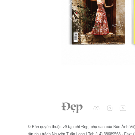
© Bản quyền thuộc về tạp chí Đẹp, phụ san của Báo Ảnh Vi
tập phụ trách Nguyễn Tuấn Long | Tel: (+4) 38689568 - Fax