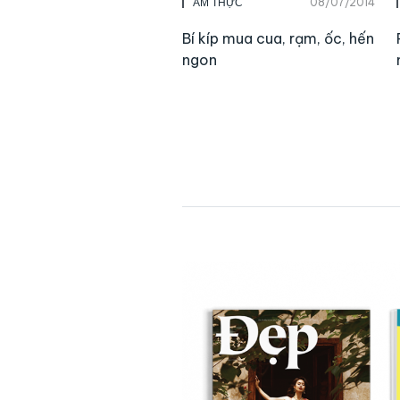
08/07/2014
ẨM THỰC
Bí kíp mua cua, rạm, ốc, hến
ngon