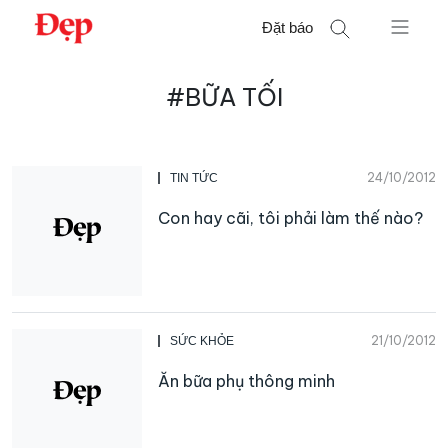
Chuyển
Đặt báo
đến
nội
Tìm
dung
#BỮA TỐI
kiếm
cho:
24/10/2012
TIN TỨC
Con hay cãi, tôi phải làm thế nào?
21/10/2012
SỨC KHỎE
Ăn bữa phụ thông minh