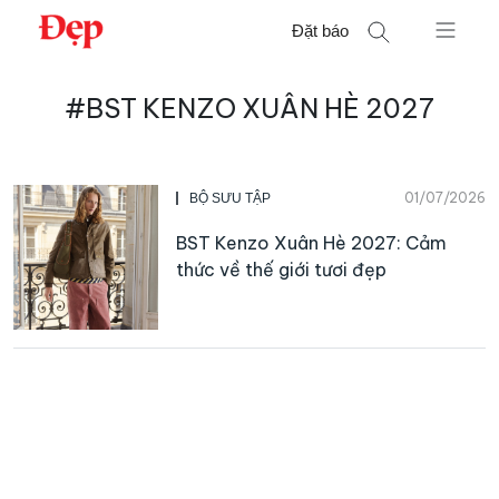
Chuyển
Đặt báo
đến
nội
Tìm
dung
#BST KENZO XUÂN HÈ 2027
kiếm
cho:
01/07/2026
BỘ SƯU TẬP
BST Kenzo Xuân Hè 2027: Cảm
thức về thế giới tươi đẹp