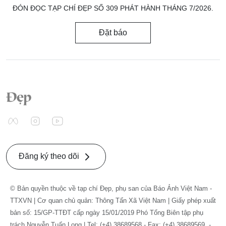
ĐÓN ĐỌC TẠP CHÍ ĐẸP SỐ 309 PHÁT HÀNH THÁNG 7/2026.
Đặt báo
Đăng ký theo dõi
© Bản quyền thuộc về tạp chí Đẹp, phụ san của Báo Ảnh Việt Nam -
TTXVN | Cơ quan chủ quản: Thông Tấn Xã Việt Nam | Giấy phép xuất
bản số: 15/GP-TTĐT cấp ngày 15/01/2019 Phó Tổng Biên tập phụ
trách Nguyễn Tuấn Long | Tel: (+4) 38689568 - Fax: (+4) 38689569. -