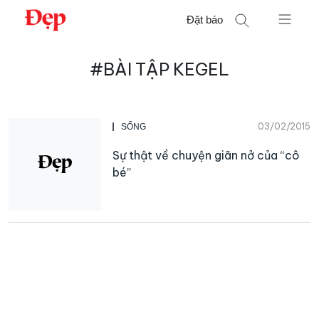
Chuyển
Đặt báo
đến
nội
Tìm
dung
#BÀI TẬP KEGEL
kiếm
cho:
03/02/2015
SỐNG
Sự thật về chuyện giãn nở của “cô
bé”