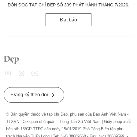
ĐÓN ĐỌC TẠP CHÍ ĐẸP SỐ 309 PHÁT HÀNH THÁNG 7/2026.
Đặt báo
Đăng ký theo dõi
© Bản quyền thuộc về tạp chí Đẹp, phụ san của Báo Ảnh Việt Nam -
TTXVN | Cơ quan chủ quản: Thông Tấn Xã Việt Nam | Giấy phép xuất
bản số: 15/GP-TTĐT cấp ngày 15/01/2019 Phó Tổng Biên tập phụ
trách Nguyễn Tuấn Long | Tel: (+4) 38689568 - Fax: (+4) 38689569. -