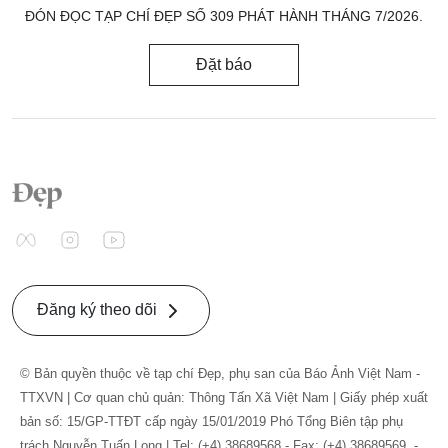
ĐÓN ĐỌC TẠP CHÍ ĐẸP SỐ 309 PHÁT HÀNH THÁNG 7/2026.
Đặt báo
Đăng ký theo dõi
© Bản quyền thuộc về tạp chí Đẹp, phụ san của Báo Ảnh Việt Nam -
TTXVN | Cơ quan chủ quản: Thông Tấn Xã Việt Nam | Giấy phép xuất
bản số: 15/GP-TTĐT cấp ngày 15/01/2019 Phó Tổng Biên tập phụ
trách Nguyễn Tuấn Long | Tel: (+4) 38689568 - Fax: (+4) 38689569. -