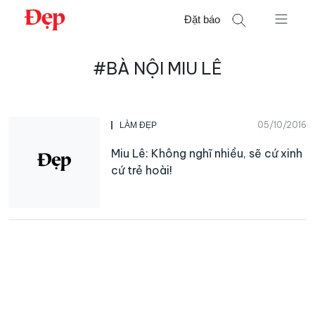
Chuyển
Đặt báo
đến
nội
Tìm
dung
#BÀ NỘI MIU LÊ
kiếm
cho:
05/10/2016
LÀM ĐẸP
Miu Lê: Không nghĩ nhiều, sẽ cứ xinh
cứ trẻ hoài!