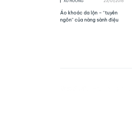
23/01/2015
XU HƯỚNG
Áo khoác da lộn – “tuyên
ngôn” của nàng sành điệu