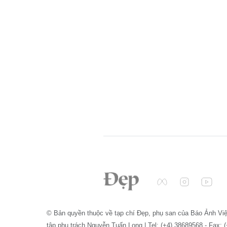
© Bản quyền thuộc về tạp chí Đẹp, phụ san của Báo Ảnh Vi
tập phụ trách Nguyễn Tuấn Long | Tel: (+4) 38689568 - Fax