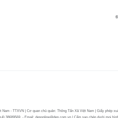
Đ
ệt Nam - TTXVN | Cơ quan chủ quản: Thông Tấn Xã Việt Nam | Giấy phép xu
: (+4) 38689569. - Email: deponline@dep.com.vn | Cấm sao chép dưới mọi hì