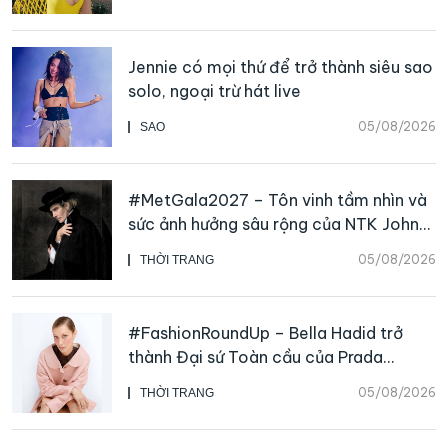
Jennie có mọi thứ để trở thành siêu sao
solo, ngoại trừ hát live
05/08/2026
SAO
#MetGala2027 – Tôn vinh tầm nhìn và
sức ảnh hưởng sâu rộng của NTK John
Galliano
05/08/2026
THỜI TRANG
#FashionRoundUp – Bella Hadid trở
thành Đại sứ Toàn cầu của Prada
Beauty, CHANEL mua lại Charvet
05/08/2026
THỜI TRANG