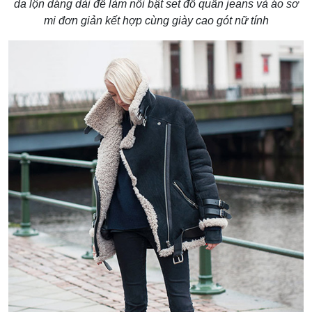
da lộn dáng dài để làm nổi bật set đồ quần jeans và áo sơ
mi đơn giản kết hợp cùng giày cao gót nữ tính