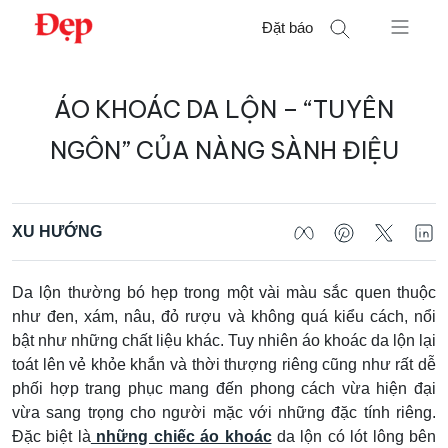
Chuyển
Đặt báo
đến
nội
Tìm
dung
ÁO KHOÁC DA LỘN – “TUYÊN
kiếm
cho:
NGÔN” CỦA NÀNG SÀNH ĐIỆU
XU HƯỚNG
Da lộn thường bó hẹp trong một vài màu sắc quen thuộc
như đen, xám, nâu, đỏ rượu và không quá kiểu cách, nổi
bật như những chất liệu khác. Tuy nhiên áo khoác da lộn lại
toát lên vẻ khỏe khắn và thời thượng riêng cũng như rất dễ
phối hợp trang phục mang đến phong cách vừa hiện đại
vừa sang trọng cho người mặc với những đặc tính riêng.
Đặc biệt là
những chiếc áo khoác
da lộn có lót lông bên