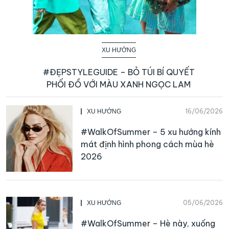
XU HƯỚNG
#ĐẸPSTYLEGUIDE – BỎ TÚI BÍ QUYẾT
PHỐI ĐỒ VỚI MÀU XANH NGỌC LAM
16/06/2026
XU HƯỚNG
#WalkOfSummer – 5 xu hướng kính
mát định hình phong cách mùa hè
2026
05/06/2026
XU HƯỚNG
#WalkOfSummer – Hè này, xuống