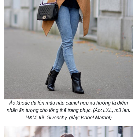
Áo khoác da lộn màu nâu camel hợp xu hướng là điểm
nhấn ấn tượng cho tổng thể trang phục. (Áo: LXL, mũ len:
H&M, túi: Givenchy, giày: Isabel Marant)