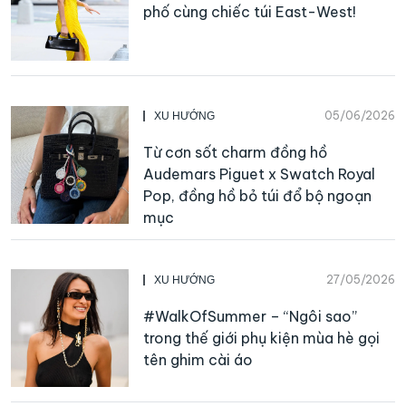
phố cùng chiếc túi East-West!
05/06/2026
XU HƯỚNG
Từ cơn sốt charm đồng hồ
Audemars Piguet x Swatch Royal
Pop, đồng hồ bỏ túi đổ bộ ngoạn
mục
27/05/2026
XU HƯỚNG
#WalkOfSummer – “Ngôi sao”
trong thế giới phụ kiện mùa hè gọi
tên ghim cài áo