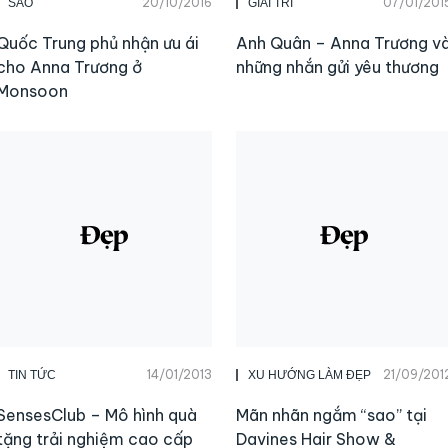
20/10/2016
07/01/201
SAO
GIẢI TRÍ
Quốc Trung phủ nhận ưu ái
Anh Quân – Anna Trương v
cho Anna Trương ở
những nhắn gửi yêu thương
Monsoon
14/01/2013
21/09/201
TIN TỨC
XU HƯỚNG LÀM ĐẸP
SensesClub – Mô hình quà
Mãn nhãn ngắm “sao” tại
tặng trải nghiệm cao cấp
Davines Hair Show &