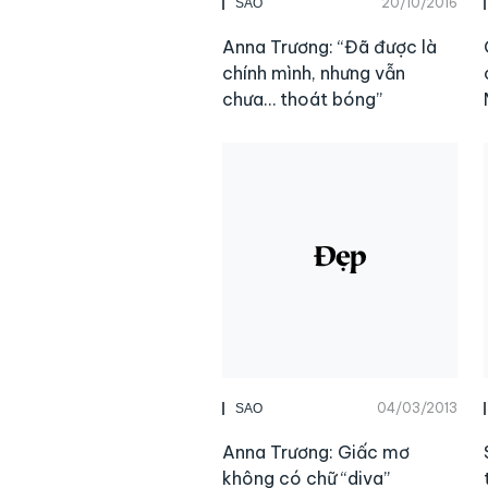
20/10/2016
SAO
Anna Trương: “Đã được là
chính mình, nhưng vẫn
chưa… thoát bóng”
04/03/2013
SAO
Anna Trương: Giấc mơ
không có chữ “diva”