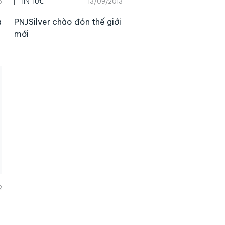
5
13/09/2013
TIN TỨC
à
PNJSilver chào đón thế giới
mới
2