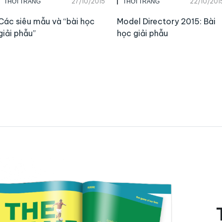
27/10/2015
22/10/201
THỜI TRANG
THỜI TRANG
Các siêu mẫu và “bài học
Model Directory 2015: Bài
giải phẫu”
học giải phẫu