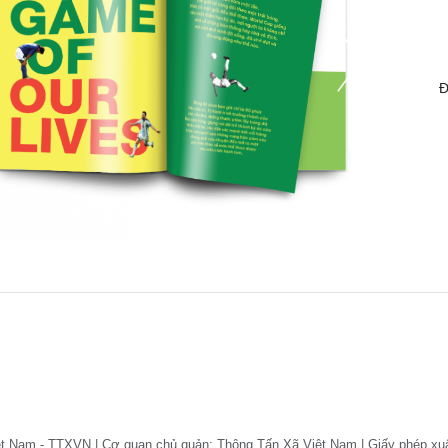
Đ
ệt Nam - TTXVN | Cơ quan chủ quản: Thông Tấn Xã Việt Nam | Giấy phép xu