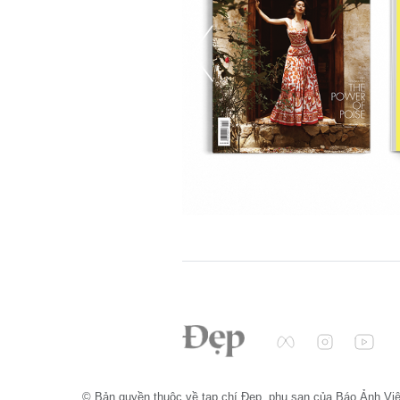
© Bản quyền thuộc về tạp chí Đẹp, phụ san của Báo Ảnh Vi