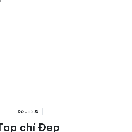
5
ISSUE 309
Tạp chí Đẹp