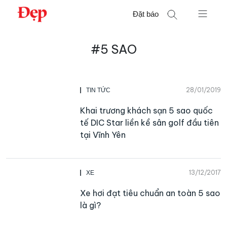
Chuyển
Đặt báo
đến
nội
Tìm
dung
#5 SAO
kiếm
cho:
28/01/2019
TIN TỨC
Khai trương khách sạn 5 sao quốc
tế DIC Star liền kề sân golf đầu tiên
tại Vĩnh Yên
13/12/2017
XE
Xe hơi đạt tiêu chuẩn an toàn 5 sao
là gì?