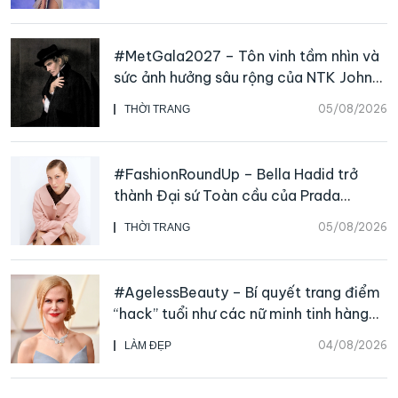
#MetGala2027 – Tôn vinh tầm nhìn và
sức ảnh hưởng sâu rộng của NTK John
Galliano
05/08/2026
THỜI TRANG
#FashionRoundUp – Bella Hadid trở
thành Đại sứ Toàn cầu của Prada
Beauty, CHANEL mua lại Charvet
05/08/2026
THỜI TRANG
#AgelessBeauty – Bí quyết trang điểm
“hack” tuổi như các nữ minh tinh hàng
đầu
04/08/2026
LÀM ĐẸP