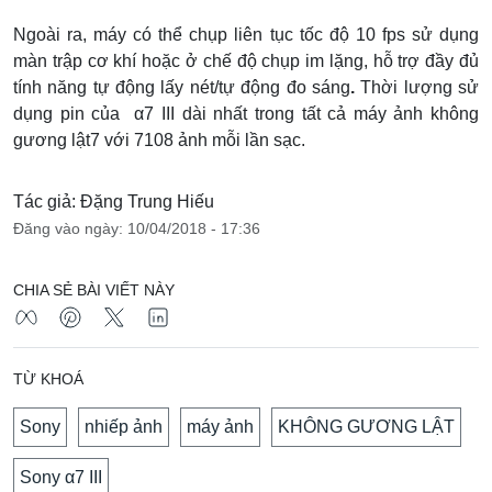
Ngoài ra, máy có thể chụp liên tục tốc độ 10 fps sử dụng
màn trập cơ khí hoặc ở chế độ chụp im lặng, hỗ trợ đầy đủ
tính năng tự động lấy nét/tự động đo sáng
.
Thời lượng sử
dụng pin của α7 III dài nhất trong tất cả máy ảnh không
gương lật7 với 7108 ảnh mỗi lần sạc.
Tác giả: Đặng Trung Hiếu
Đăng vào ngày: 10/04/2018 - 17:36
CHIA SẺ BÀI VIẾT NÀY
TỪ KHOÁ
Sony
nhiếp ảnh
máy ảnh
KHÔNG GƯƠNG LẬT
Sony α7 III