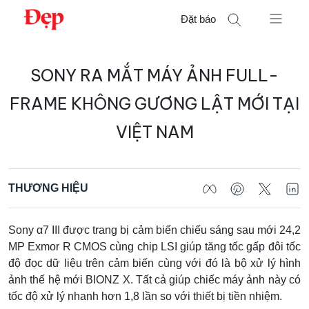
Chuyển
Đặt báo
đến
nội
Tìm
dung
SONY RA MẮT MÁY ẢNH FULL-
kiếm
cho:
FRAME KHÔNG GƯƠNG LẬT MỚI TẠI
VIỆT NAM
THƯƠNG HIỆU
Sony α7 III được trang bị cảm biến chiếu sáng sau mới 24,2
MP Exmor R CMOS cùng chip LSI giúp tăng tốc gấp đôi tốc
độ đọc dữ liệu trên cảm biến cùng với đó là bộ xử lý hình
ảnh thế hệ mới BIONZ X. Tất cả giúp chiếc máy ảnh này có
tốc độ xử lý nhanh hơn 1,8 lần so với thiết bị tiền nhiệm.