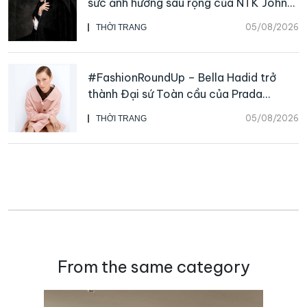
sức ảnh hưởng sâu rộng của NTK John
Galliano
05/08/2026
THỜI TRANG
#FashionRoundUp – Bella Hadid trở
thành Đại sứ Toàn cầu của Prada
Beauty, CHANEL mua lại Charvet
05/08/2026
THỜI TRANG
From the same category