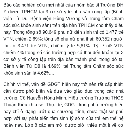
Báo cáo nghiên cứu mới nhất của nhóm bác sĩ Trường ĐH
Y dược TPHCM tại 3 cơ sở y tế phụ sản công lập (Bệnh
viện Từ Dũ, Bệnh viện Hùng Vương và Trung tâm Chăm
sóc sức khỏe sinh sản) trên địa bàn TPHCM cho thấy điều
này. Trong tổng số 90.649 phụ nữ đến sinh thì có 1.477 trẻ
VTN, chiếm 2,69%; tổng số phụ nữ phá thai: 60.352 người
thì có 3.471 trẻ VTN, chiếm tỷ lệ 5,81%. Tỷ lệ nữ VTN
chiếm 4% trong số các trường hợp có thai đến khám tại 3
cơ sở y tế công lập trên địa bàn thành phố, trong đó tại
Bệnh viện Từ Dũ là 4,69%, tại Trung tâm Chăm sóc sức
khỏe sinh sản là 4,62%,…
Chính vì thế, vấn đề GDGT hiện nay trở nên rất cấp thiết,
cần được phổ biến và đưa vào giáo dục trong các nhà
trường. Cô Nguyễn Hồng Minh, Hiệu trưởng Trường THCS
Thuận Kiều chia sẻ: Thực tế, GDGT trong nhà trường hiện
nay chỉ ở dạng lướt qua chương trình, chưa thật sự phù
hợp với sự phát triển tâm sinh lý sớm của trẻ em thế hệ
ngày nay. Lớp 8 các em mới được giới thiệu một ít về cơ