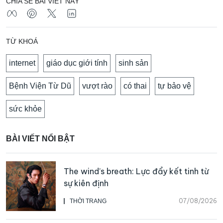
CHIA SẺ BÀI VIẾT NÀY
TỪ KHOÁ
internet
giáo dục giới tính
sinh sản
Bệnh Viện Từ Dũ
vượt rào
có thai
tự bảo vệ
sức khỏe
BÀI VIẾT NỔI BẬT
The wind’s breath: Lực đẩy kết tinh từ
sự kiên định
07/08/2026
THỜI TRANG