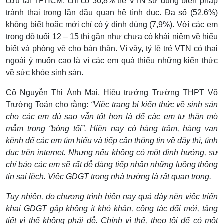
cứu tại TPHCM, chỉ có 36,8% trẻ VTN sử dụng biện pháp
tránh thai trong lần đầu quan hệ tình dục. Đa số (52,6%)
không biết hoặc mới chỉ có ý định dùng (7,9%). Với các em
trong độ tuổi 12 – 15 thì gần như chưa có khái niệm về hiểu
biết và phòng vệ cho bản thân. Vì vậy, tỷ lệ trẻ VTN có thai
ngoài ý muốn cao là vì các em quá thiếu những kiến thức
về sức khỏe sinh sản.
Cô Nguyễn Thị Ánh Mai, Hiệu trưởng Trường THPT Võ
Trường Toản cho rằng:
“Việc trang bị kiến thức về sinh sản
cho các em dù sao vẫn tốt hơn là để các em tự thân mò
mẫm trong “bóng tối”. Hiện nay có hàng trăm, hàng vạn
kênh để các em tìm hiểu và tiếp cận thông tin về dậy thì, tình
dục trên internet. Nhưng nếu không có một định hướng, sự
chỉ bảo các em sẽ rất dễ dàng tiếp nhận những luồng thông
tin sai lệch. Việc GDGT trong nhà trường là rất quan trọng.
Tuy nhiên, do chương trình hiện nay quá dày nên việc triển
khai GDGT gặp không ít khó khăn, công tác đổi mới, tăng
tiết vì thế không phải dễ. Chính vì thế, theo tôi để có một