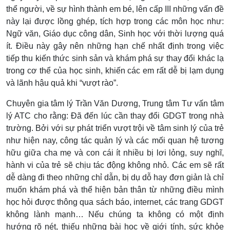
thể người, về sự hình thành em bé, lên cấp III những vấn đề
này lại được lồng ghép, tích hợp trong các môn học như:
Ngữ văn, Giáo dục công dân, Sinh học với thời lượng quá
ít. Điều này gây nên những hạn chế nhất định trong việc
tiếp thu kiến thức sinh sản và khám phá sự thay đổi khác lạ
trong cơ thể của học sinh, khiến các em rất dễ bị lạm dụng
và lãnh hậu quả khi “vượt rào”.
Chuyên gia tâm lý Trần Văn Dương, Trung tâm Tư vấn tâm
lý ATC cho rằng: Đã đến lúc cần thay đổi GDGT trong nhà
trường. Bởi với sự phát triển vượt trội về tâm sinh lý của trẻ
như hiện nay, công tác quản lý và các mối quan hệ tương
hữu giữa cha mẹ và con cái ít nhiều bị lơi lỏng, suy nghĩ,
hành vi của trẻ sẽ chịu tác động không nhỏ. Các em sẽ rất
dễ dàng đi theo những chỉ dẫn, bị dụ dỗ hay đơn giản là chỉ
muốn khám phá và thể hiện bản thân từ những điều mình
học hỏi được thông qua sách báo, internet, các trang GDGT
không lành mạnh… Nếu chúng ta không có một định
hướng rõ nét, thiếu những bài học về giới tính, sức khỏe