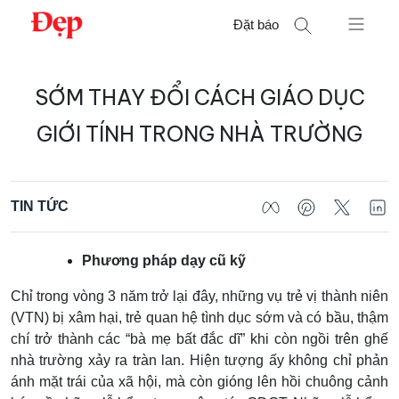
Chuyển
Đặt báo
đến
nội
Tìm
dung
SỚM THAY ĐỔI CÁCH GIÁO DỤC
kiếm
cho:
GIỚI TÍNH TRONG NHÀ TRƯỜNG
TIN TỨC
Phương pháp dạy cũ kỹ
Chỉ trong vòng 3 năm trở lại đây, những vụ trẻ vị thành niên
(VTN) bị xâm hại, trẻ quan hệ tình dục sớm và có bầu, thậm
chí trở thành các “bà mẹ bất đắc dĩ” khi còn ngồi trên ghế
nhà trường xảy ra tràn lan. Hiện tượng ấy không chỉ phản
ánh mặt trái của xã hội, mà còn gióng lên hồi chuông cảnh