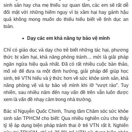
sinh sản hay cha mẹ thiếu sự quan tâm, các em sẽ rất dễ
đối mặt với những hiểm nguy vì bị xâm hại hay gánh hậu
quả không mong muốn do thiếu hiểu biết về tình dục an
toàn.
Dạy các em khả năng tự bảo vệ mình
Chỉ có giáo dục và dạy cho trẻ biết những tác hại, phương
thức bị xâm hại, khả năng phòng tránh… mới là giải pháp
ngăn ngừa hiệu quả nhất. Đã có rất nhiều cuộc bàn thảo,
mổ xẻ để đưa ra một định hướng, giải pháp để giúp học
sinh, trẻ VTN hiểu và ý thức hơn về sức khỏe sinh sản, khả
năng phòng vệ và tự bảo vệ mình khi lỡ “vượt rào”. Tuy
nhiên, sau nhiều năm đến nay vấn đề trên vẫn luôn được
xem là vấn đề nhạy cảm trong nhà trường.
Bác sĩ Nguyễn Quốc Chinh, Trung tâm Chăm sóc sức khỏe
sinh sản TPHCM cho biết: Qua nhiều nghiên cứu cho thấy
tỷ lệ áp dụng biện pháp tránh thai ở trẻ VTN rất ít. Nghiên