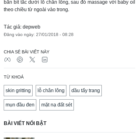
bẩn bít tắc dưới lỗ chân lông, sau đó massage với baby oil
theo chiều từ ngoài vào trong.
Tác giả: depweb
Đăng vào ngày: 27/01/2018 - 08:28
CHIA SẺ BÀI VIẾT NÀY
TỪ KHOÁ
skin gritting
lỗ chân lông
dầu tẩy trang
mụn đầu đen
mặt nạ đất sét
BÀI VIẾT NỔI BẬT