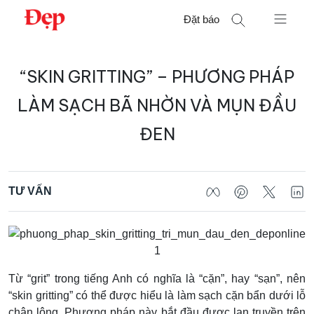
Chuyển
Đặt báo
đến
nội
Tìm
dung
“SKIN GRITTING” – PHƯƠNG PHÁP
kiếm
cho:
LÀM SẠCH BÃ NHỜN VÀ MỤN ĐẦU
ĐEN
TƯ VẤN
Từ “grit” trong tiếng Anh có nghĩa là “cặn”, hay “sạn”, nên
“skin gritting” có thể được hiểu là làm sạch cặn bẩn dưới lỗ
chân lông. Phương pháp này bắt đầu được lan truyền trên