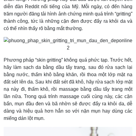
diễn đàn Reddit nổi tiếng của Mỹ. Mỗi ngày, có đến hàng
trăm người đăng tải hình ảnh chứng minh quá trình “gritting”
thành công, tức là những cặn đen được đẩy ra khỏi da và
có thể nhìn thấy rõ bằng mắt thường.
Phương pháp “skin gritting” không quá phức tạp. Trước hết,
hãy làm sạch da bằng dầu tẩy trang, sau đó rửa sạch lại
bằng nước, thấm khô bằng khăn, rồi thoa một lớp mặt nạ
đất sét lên da. Sau khi đất sét đã khô, hãy rửa sạch lớp mặt
nạ này đi, thấm khô, rồi massage bằng dầu tẩy trang một
lần nữa. Trong quá trình massage cuối cùng này, các cặn
bẩn, mụn đầu đen và bã nhờn sẽ được đẩy ra khỏi da, dễ
dàng và hiệu quả hơn hẳn so với nặn mụn hay dùng các
miếng dán lột mụn.