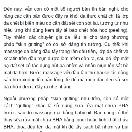
Đến nay, vẫn còn có một số người bán tín bán nghi, cho
rằng các cặn bẩn được đẩy ra khỏi da thực chất chỉ là lớp
da chết bị biến màu do cặn đất sét còn sót lại, tương tự như
hiệu ứng khi dùng kem tẩy tế bào chết hóa học (peeling).
Tuy nhiên, các chuyên gia da liễu lại cho rằng phương
pháp “skin gritting” có cơ sở đáng tin tưởng. Cụ thể: khi
massage da bằng dầu tẩy trang lần đầu tiên, lớp da chết và
keratin trên đầu mụn được làm mềm dần ra, sau đó lớp mặt
nạ đất sét có tác dụng hút bã nhờn và nhân mụn lên sát bề
mặt da hơn. Bước massage với dầu lần thứ hai sẽ tác động
sâu hơn xuống lỗ chân lông, từ đó mà mụn đầu đen và sợi
bã nhờn được đẩy ra nhẹ nhàng.
Ngoài phương pháp “skin gritting” như trên, còn có một
cách “gritting” khác là sử dụng sữa rửa mặt chứa BHA
trước, sau đó massage mặt bằng baby oil. Bạn cũng có thể
thay sữa rửa mặt chứa BHA bằng toner hoặc tinh chất chứa
BHA, thoa đều lên da mặt kh để tẩy sạch bã nhờn và bụi