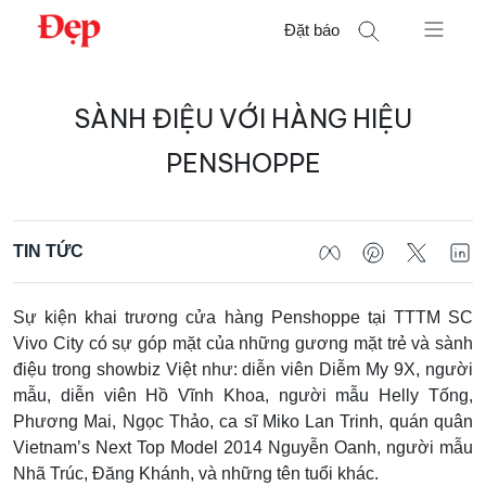
Chuyển
Đặt báo
đến
nội
Tìm
dung
SÀNH ĐIỆU VỚI HÀNG HIỆU
kiếm
cho:
PENSHOPPE
TIN TỨC
Sự kiện khai trương cửa hàng Penshoppe tại TTTM SC
Vivo City có sự góp mặt của những gương mặt trẻ và sành
điệu trong showbiz Việt như: diễn viên Diễm My 9X, người
mẫu, diễn viên Hồ Vĩnh Khoa, người mẫu Helly Tống,
Phương Mai, Ngọc Thảo, ca sĩ Miko Lan Trinh, quán quân
Vietnam’s Next Top Model 2014 Nguyễn Oanh, người mẫu
Nhã Trúc, Đăng Khánh, và những tên tuổi khác.