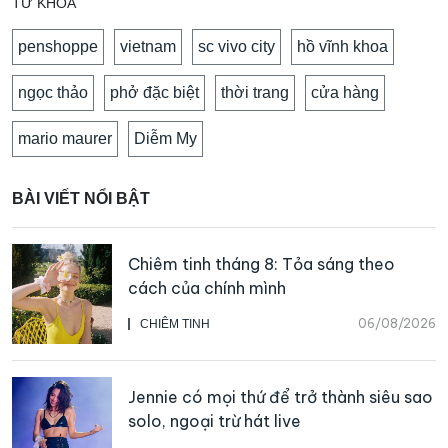
TỪ KHOÁ
penshoppe
vietnam
sc vivo city
hồ vĩnh khoa
ngọc thảo
phở đặc biệt
thời trang
cửa hàng
mario maurer
Diễm My
BÀI VIẾT NỔI BẬT
Chiêm tinh tháng 8: Tỏa sáng theo
cách của chính mình
06/08/2026
CHIÊM TINH
Jennie có mọi thứ để trở thành siêu sao
solo, ngoại trừ hát live