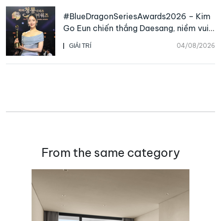
#BlueDragonSeriesAwards2026 – Kim
Go Eun chiến thắng Daesang, niềm vui
nhân đôi của Park Bo Kyung sau 23
04/08/2026
GIẢI TRÍ
năm
From the same category