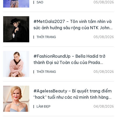
05/08/2026
SAO
#MetGala2027 – Tôn vinh tầm nhìn và
sức ảnh hưởng sâu rộng của NTK John
Galliano
05/08/2026
THỜI TRANG
#FashionRoundUp – Bella Hadid trở
thành Đại sứ Toàn cầu của Prada
Beauty, CHANEL mua lại Charvet
05/08/2026
THỜI TRANG
#AgelessBeauty – Bí quyết trang điểm
“hack” tuổi như các nữ minh tinh hàng
đầu
04/08/2026
LÀM ĐẸP