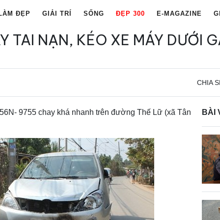
LÀM ĐẸP
GIẢI TRÍ
SỐNG
ĐẸP 300
E-MAGAZINE
G
Y TAI NẠN, KÉO XE MÁY DƯỚI 
CHIA S
hỗ 56N- 9755 chay khá nhanh trên đường Thế Lữ (xã Tân
BÀI 