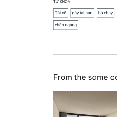
TỪ KHOÁ
Tài xế
gây tai nạn
bỏ chạy
chắn ngang
From the same c