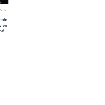
/2026
able
viên
 má