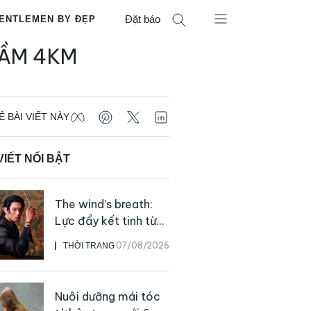
Đặt báo
ENTLEMEN BY ĐẸP
GẦM 4KM
Ẻ BÀI VIẾT NÀY
VIẾT NỔI BẬT
The wind’s breath:
Lực đẩy kết tinh từ
sự kiên định
07/08/2026
THỜI TRANG
Nuôi dưỡng mái tóc