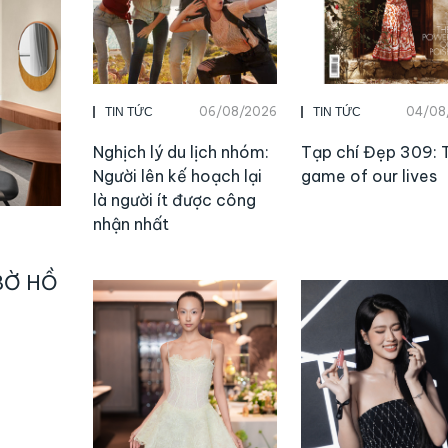
06/08/2026
04/08
TIN TỨC
TIN TỨC
Nghịch lý du lịch nhóm:
Tạp chí Đẹp 309: 
Người lên kế hoạch lại
game of our lives
là người ít được công
nhận nhất
BỜ HỒ