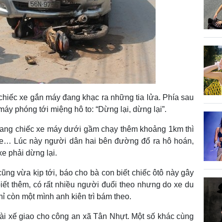
hiếc xe gắn máy đang khạc ra những tia lửa. Phía sau
áy phóng tới miệng hô to: “Dừng lại, dừng lại”.
 mang chiếc xe máy dưới gầm chạy thêm khoảng 1km thì
xe… Lúc này người dân hai bên đường đổ ra hô hoán,
e phải dừng lại.
ũng vừa kịp tới, báo cho bà con biết chiếc ôtô này gây
biết thêm, có rất nhiều người đuổi theo nhưng do xe du
ỉ còn một mình anh kiên trì bám theo.
ài xế giao cho công an xã Tân Nhựt. Một số khác cùng