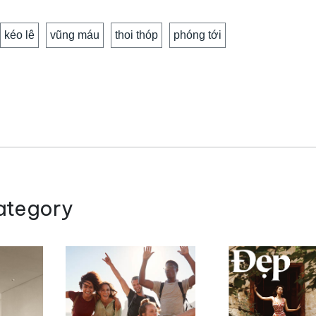
kéo lê
vũng máu
thoi thóp
phóng tới
ategory