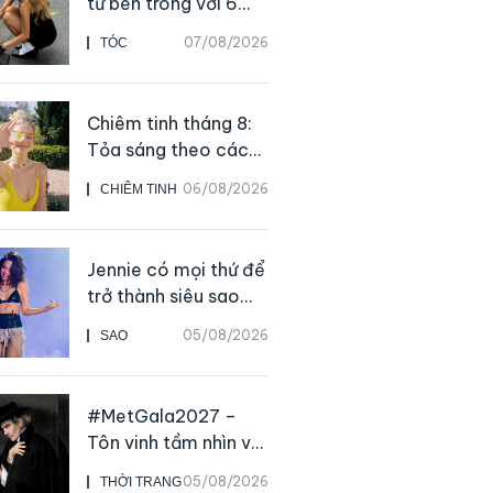
từ bên trong với 6
thực phẩm giàu
07/08/2026
TÓC
dưỡng chất
Chiêm tinh tháng 8:
Tỏa sáng theo cách
của chính mình
06/08/2026
CHIÊM TINH
Jennie có mọi thứ để
trở thành siêu sao
solo, ngoại trừ hát
05/08/2026
SAO
live
#MetGala2027 –
Tôn vinh tầm nhìn và
sức ảnh hưởng sâu
05/08/2026
THỜI TRANG