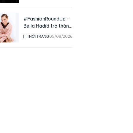
rộng của NTK John
Galliano
#FashionRoundUp –
Bella Hadid trở thành
Đại sứ Toàn cầu của
05/08/2026
THỜI TRANG
Prada Beauty,
CHANEL mua lại
Charvet