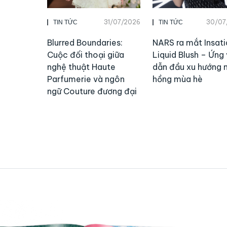
31/07/2026
30/07
TIN TỨC
TIN TỨC
Blurred Boundaries:
NARS ra mắt Insati
Cuộc đối thoại giữa
Liquid Blush – Ứng 
nghệ thuật Haute
dẫn đầu xu hướng
Parfumerie và ngôn
hồng mùa hè
ngữ Couture đương đại