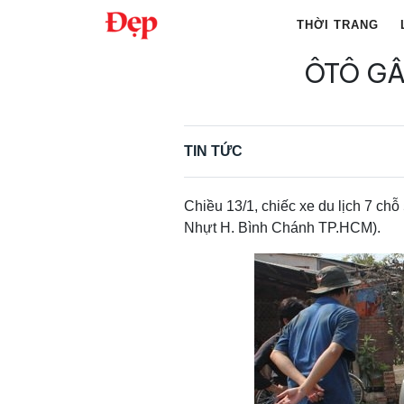
Chuyển
THỜI TRANG
đến
nội
ÔTÔ GÂ
Tìm
dung
kiếm
cho:
TIN TỨC
Chiều 13/1, chiếc xe du lịch 7 c
Nhựt H. Bình Chánh TP.HCM).