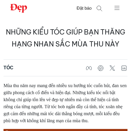
Chuyển
Đặt báo
đến
nội
Tìm
dung
NHỮNG KIỂU TÓC GIÚP BẠN THĂNG
kiếm
cho:
HẠNG NHAN SẮC MÙA THU NÀY
TÓC
Mùa thu năm nay mang đến nhiều xu hướng tóc cuốn hút, đan xen
giữa phong cách cổ điển và hiện đại. Những kiểu tóc nổi bật
không chỉ giúp tôn lên vẻ đẹp tự nhiên mà còn thể hiện cá tính
riêng của từng người. Từ tóc bob ngắn đầy cá tính, tóc xoăn nhẹ
gợi cảm đến những mái tóc dài thẳng bóng mượt, mỗi kiểu đều
phù hợp với không khí lãng mạn của mùa thu.