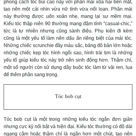
phong cách tóc búi cao này với phần mái xõa hai bên mặt,
tạo nên một cái nhìn vừa nữ tính vừa nổi loạn. Phần mái
này thường được uốn xoăn nhẹ, mang lại sự mềm mại.
Kiểu tóc thập niên 90 thường mang đậm tính “casual-chic,”
tức là tự nhiên nhưng cũng sành điệu.
Phụ kiện đi kèm
cũng là một yếu tố làm nên dấu ấn riêng biệt của mái tóc.
Những chiếc scrunchie đầy màu sắc, băng đô bản lớn hoặc
những chiếc kẹp tóc hình ngôi sao, hình trái tim là những
yếu tố giúp kiểu tóc này trở nên sinh động hơn. Thậm chí,
một số người còn sử dụng dây buộc tóc làm từ vải ren, lụa
để thêm phần sang trọng.
Tóc bob cụt
Tóc bob cụt là một trong những kiểu tóc ngắn đơn giản
nhưng cực kỳ nổi bật và hiện đại. Kiểu tóc thường có độ dài
ngang cằm hoặc thậm chí là ngắn hơn một chút, tạo nên