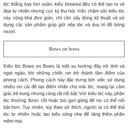
tóc thẳng hay hơi xoăn, kiểu blowout đều có thể tạo ra vẻ
đẹp tự nhiên nhưng cực kỳ thu hút. Việc chăm sóc kiểu tóc
này cũng khá đơn giản, chỉ cần sấy đúng kỹ thuật và sử
dụng các sản phẩm giúp giữ nếp tóc và duy trì độ bóng
mượt.
Bows on bows
Kiểu tóc Bows on Bows là một xu hướng đầy nữ tính và
ngọt ngào, khi những chiếc nơ trở thành tâm điểm của
phong cách. Phong cách này đặc trưng bởi việc sử dụng
nhiều nơ cài để tạo điểm nhấn cho mái tóc, mang lại cảm
giác trẻ trung nhưng cũng rất nổi bật. Với kiểu tóc này, phần
tóc thường được cột hoặc búi gọn gàng để nơ có thể nổi
bật hơn. Tuy nhiên, tùy theo sở thích, người ta có thể thả
tóc tự nhiên hoặc tạo kiểu sóng nhẹ để tăng thêm phần
mềm mại.