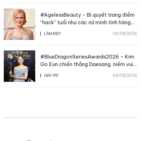
#AgelessBeauty – Bí quyết trang điểm
“hack” tuổi như các nữ minh tinh hàng
đầu
04/08/2026
LÀM ĐẸP
#BlueDragonSeriesAwards2026 – Kim
Go Eun chiến thắng Daesang, niềm vui
nhân đôi của Park Bo Kyung sau 23
04/08/2026
GIẢI TRÍ
năm