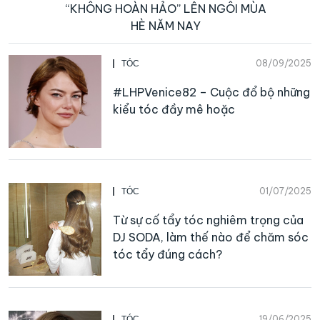
“KHÔNG HOÀN HẢO” LÊN NGÔI MÙA
HÈ NĂM NAY
08/09/2025
TÓC
#LHPVenice82 – Cuộc đổ bộ những
kiểu tóc đầy mê hoặc
01/07/2025
TÓC
Từ sự cố tẩy tóc nghiêm trọng của
DJ SODA, làm thế nào để chăm sóc
tóc tẩy đúng cách?
19/06/2025
TÓC