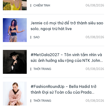
06/08/2026
CHIÊM TINH
Jennie có mọi thứ để trở thành siêu sao
solo, ngoại trừ hát live
05/08/2026
SAO
#MetGala2027 – Tôn vinh tầm nhìn và
sức ảnh hưởng sâu rộng của NTK John
Galliano
05/08/2026
THỜI TRANG
#FashionRoundUp – Bella Hadid trở
thành Đại sứ Toàn cầu của Prada
Beauty, CHANEL mua lại Charvet
05/08/2026
THỜI TRANG