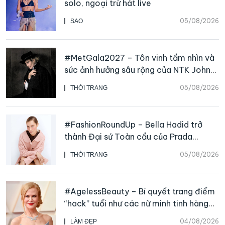
solo, ngoại trừ hát live
05/08/2026
SAO
#MetGala2027 – Tôn vinh tầm nhìn và
sức ảnh hưởng sâu rộng của NTK John
Galliano
05/08/2026
THỜI TRANG
#FashionRoundUp – Bella Hadid trở
thành Đại sứ Toàn cầu của Prada
Beauty, CHANEL mua lại Charvet
05/08/2026
THỜI TRANG
#AgelessBeauty – Bí quyết trang điểm
“hack” tuổi như các nữ minh tinh hàng
đầu
04/08/2026
LÀM ĐẸP