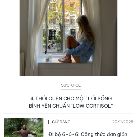
SỨC KHỎE
4 THÓI QUEN CHO MỘT LỐI SỐNG
BÌNH YÊN CHUẨN “LOW CORTISOL”
20/11/2025
GIỮ DÁNG
Đi bộ 6-6-6: Công thức đơn giản