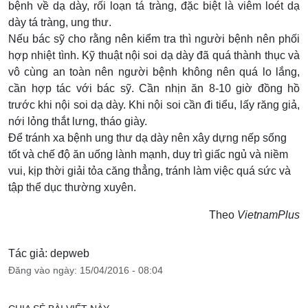
bệnh về dạ dày, rối loạn tá tràng, đặc biệt là viêm loét dạ
dày tá tràng, ung thư.
Nếu bác sỹ cho rằng nên kiểm tra thì người bệnh nên phối
hợp nhiệt tình. Kỹ thuật nội soi dạ dày đã quá thành thục và
vô cùng an toàn nên người bệnh không nên quá lo lắng,
cần hợp tác với bác sỹ. Cần nhịn ăn 8-10 giờ đồng hồ
trước khi nội soi dạ dày. Khi nội soi cần đi tiểu, lấy răng giả,
nới lỏng thắt lưng, tháo giày.
Để tránh xa bệnh ung thư dạ dày nên xây dựng nếp sống
tốt và chế độ ăn uống lành mạnh, duy trì giấc ngủ và niềm
vui, kịp thời giải tỏa căng thẳng, tránh làm việc quá sức và
tập thể dục thường xuyên.
Theo
VietnamPlus
Tác giả: depweb
Đăng vào ngày: 15/04/2016 - 08:04