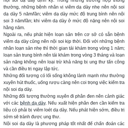
nội soi dạ dày định kỳ. Trong những trường hợp thông
thường, những bệnh nhân vị viêm dạ dày nhẹ nên nội soi
dạ dày 5 năm/lần; viêm dạ dày mức độ trung bình nên nội
soi 3 năm/lần; khi viêm dạ dày ở mức độ nặng nên nội soi
hằng năm.
Ngoài ra, nếu phát hiện loạn sản trên cơ sở có sẵn bệnh
viêm dạ dày cũng nên nội soi kịp thời. Đối với những bệnh
nhân loạn sản nhẹ thì thời gian tái khám trong vòng 1 năm;
loạn sản trung bình nên tái khám trong vòng 3 tháng và loạn
sản nặng không nên loại trừ khả năng bị ung thư tấn công
và cần điều trị ngay lập tức.
Những đối tượng có lối sống không lành mạnh như thường
xuyên hút thuốc, uống rượu càng nên coi trọng việc kiểm tra
nội soi dạ dày.
Những đối tượng thường xuyên đi phân đen nên cảnh giác
với các
bệnh dạ dày
. Nếu xuất hiện phân đen cần kiểm tra
liệu có phải bị viêm loét dạ dày. Nếu phát hiện sớm, điều trị
sớm sẽ tránh được ung thư.
Nội soi dạ dày là phương pháp tốt nhất để chẩn đoán các