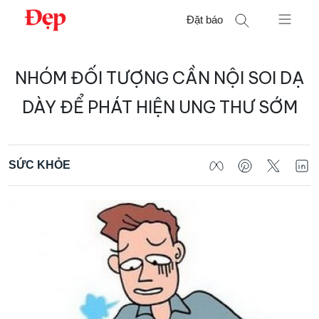
Chuyển
Đặt báo
đến
nội
Tìm
dung
NHÓM ĐỐI TƯỢNG CẦN NỘI SOI DẠ
kiếm
cho:
DÀY ĐỂ PHÁT HIỆN UNG THƯ SỚM
SỨC KHỎE