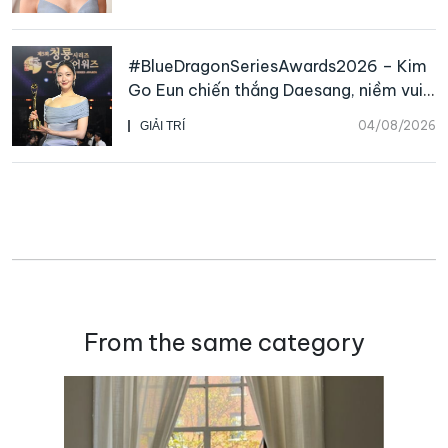
#BlueDragonSeriesAwards2026 – Kim
Go Eun chiến thắng Daesang, niềm vui
nhân đôi của Park Bo Kyung sau 23
04/08/2026
GIẢI TRÍ
năm
From the same category