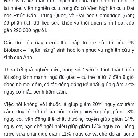
Để đưa ra kết luận trên, một nhóm nhà nghiên cứu quốc tế
tại nhiều viện nghiên cứu trong đó có Viện Nghiên cứu Đại
học Phúc Đán (Trung Quốc) và Đại học Cambridge (Anh)
đã phân tích dữ liệu sức khỏe và thói quen sinh hoạt của
gần 290.000 người.
Các dữ liệu này được thu thập từ cơ sở dữ liệu UK
Biobank – “ngân hàng” sinh học lớn phục vụ nghiên cứu y
sinh của Anh.
Theo kết quả nghiên cứu, trong số 7 yếu tố hình thành nên
lối sống lành mạnh, ngủ đủ giấc – cụ thể là từ 7 đến 9 giờ
đồng hồ mỗi đêm, có tác động đáng kể nhất, giúp giảm 22%
nguy cơ mắc bệnh trầm cảm.
Việc nói không với thuốc lá giúp giảm 20% nguy cơ trầm
cảm; duy trì kết nối xã hội thường xuyên giúp giảm 18%
nguy cơ, vận động thể chất thường xuyên giúp giảm 14%
nguy cơ, hạn chế ngồi nhiều giúp giảm 13% nguy cơ, uống
rượu vừa phải giúp giảm 11% nguy cơ và chế độ ăn uống