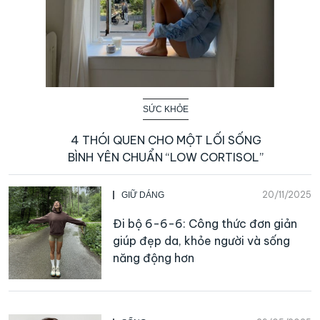
SỨC KHỎE
4 THÓI QUEN CHO MỘT LỐI SỐNG
BÌNH YÊN CHUẨN “LOW CORTISOL”
20/11/2025
GIỮ DÁNG
Đi bộ 6-6-6: Công thức đơn giản
giúp đẹp da, khỏe người và sống
năng động hơn