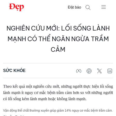
Chuyển
Đặt báo
đến
nội
Tìm
dung
NGHIÊN CỨU MỚI: LỐI SỐNG LÀNH
kiếm
cho:
MẠNH CÓ THỂ NGĂN NGỪA TRẦM
CẢM
SỨC KHỎE
Theo kết quả một nghiên cứu mới, những người thực hiện lối sống
lành mạnh ít nguy cơ mắc bệnh trầm cảm hơn so với những người
có lối sống kém lành mạnh hoặc không lành mạnh.
Vận động thể chất thường xuyên giúp giảm 14% nguy cơ mắc bệnh trầm cảm.