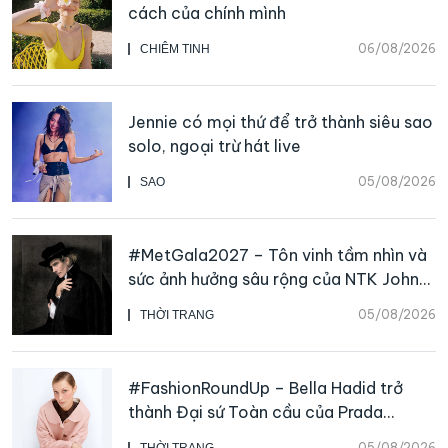
cách của chính mình
06/08/2026
CHIÊM TINH
Jennie có mọi thứ để trở thành siêu sao
solo, ngoại trừ hát live
05/08/2026
SAO
#MetGala2027 – Tôn vinh tầm nhìn và
sức ảnh hưởng sâu rộng của NTK John
Galliano
05/08/2026
THỜI TRANG
#FashionRoundUp – Bella Hadid trở
thành Đại sứ Toàn cầu của Prada
Beauty, CHANEL mua lại Charvet
05/08/2026
THỜI TRANG