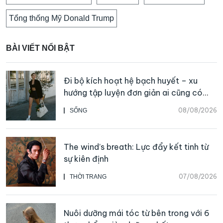
Tổng thống Mỹ Donald Trump
BÀI VIẾT NỔI BẬT
Đi bộ kích hoạt hệ bạch huyết – xu
hướng tập luyện đơn giản ai cũng có
thể bắt đầu
08/08/2026
SỐNG
The wind’s breath: Lực đẩy kết tinh từ
sự kiên định
07/08/2026
THỜI TRANG
Nuôi dưỡng mái tóc từ bên trong với 6