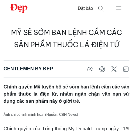
Chuyển
Đặt báo
đến
nội
Tìm
dung
MỸ SẼ SỚM BAN LỆNH CẤM CÁC
kiếm
cho:
SẢN PHẨM THUỐC LÁ ĐIỆN TỬ
GENTLEMEN BY ĐẸP
Chính quyền Mỹ tuyên bố sẽ sớm ban lệnh cấm các sản
phẩm thuốc lá điện tử, nhằm ngăn chặn vấn nạn sử
dụng các sản phẩm này ở giới trẻ.
Ảnh chỉ có tính minh họa. (Nguồn: CBN News)
Chính quyền của Tổng thống Mỹ Donald Trump ngày 11/9