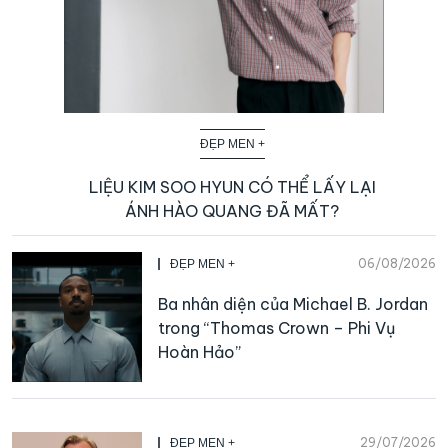
ĐẸP MEN +
LIỆU KIM SOO HYUN CÓ THỂ LẤY LẠI
ÁNH HÀO QUANG ĐÃ MẤT?
06/08/2026
ĐẸP MEN +
Ba nhân diện của Michael B. Jordan
trong “Thomas Crown – Phi Vụ
Hoàn Hảo”
29/07/2026
ĐẸP MEN +