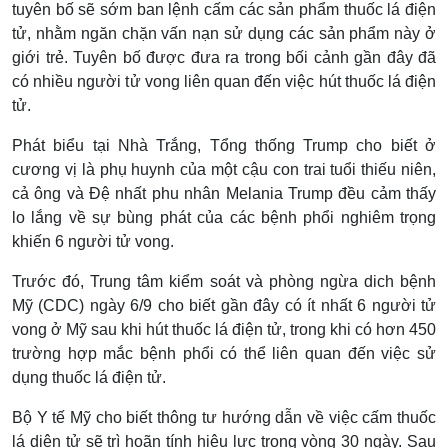
tuyên bố sẽ sớm ban lệnh cấm các sản phẩm thuốc lá điện
tử, nhằm ngăn chặn vấn nạn sử dụng các sản phẩm này ở
giới trẻ. Tuyên bố được đưa ra trong bối cảnh gần đây đã
có nhiều người tử vong liên quan đến việc hút thuốc lá điện
tử.
Phát biểu tại Nhà Trắng, Tổng thống Trump cho biết ở
cương vị là phụ huynh của một cậu con trai tuổi thiếu niên,
cả ông và Đệ nhất phu nhân Melania Trump đều cảm thấy
lo lắng về sự bùng phát của các bệnh phổi nghiêm trọng
khiến 6 người tử vong.
Trước đó, Trung tâm kiểm soát và phòng ngừa dich bệnh
Mỹ (CDC) ngày 6/9 cho biết gần đây có ít nhất 6 người tử
vong ở Mỹ sau khi hút thuốc lá điện tử, trong khi có hơn 450
trường hợp mắc bệnh phổi có thể liên quan đến việc sử
dụng thuốc lá điện tử.
Bộ Y tế Mỹ cho biết thông tư hướng dẫn về việc cấm thuốc
lá diện tử sẽ trì hoãn tính hiệu lực trong vòng 30 ngày. Sau