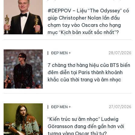
#DEPPOV – Liệu “The Odyssey” có
giúp Christopher Nolan lần đầu
chạm tay vào Oscars cho hạng
mục “Kịch bản xuất sắc nhất”?
28/07/2026
ĐẸP MEN +
7 chàng thơ hàng hiệu của BTS biến
đêm diễn tại Paris thành khoảnh
khắc của thời trang và âm nhạc
27/07/2026
ĐẸP MEN +
“Kiến trúc sư âm nhạc” Ludwig
Göransson đang đến gần hơn với
tượng vàng Oscar thứ tư?