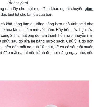
(Ảnh: nylon)
ng dâu tây cho một mục đích khác ngoài chuyện
giảm
 đặc biệt tốt cho làn da của bạn.
 có khả năng làm da trắng sáng hơn nhờ tính acid nhẹ
p trẻ hóa làn da, làm mờ vết thâm. Hãy trộn nửa hộp sữa
 cùng 2 thìa mật ong để làm thành hỗn hợp nhuyễn mịn
10 phút, sau đó rửa lại bằng nước sạch. Chú ý là do hỗn
ng nên đắp mặt nạ quá 10 phút, kể cả có sốt ruột muốn
i đắp mặt nạ thì nên tránh đi phơi nắng ngay nhé, nếu