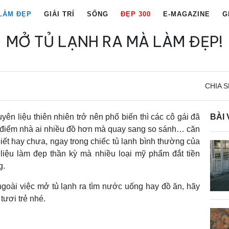
LÀM ĐẸP
GIẢI TRÍ
SỐNG
ĐẸP 300
E-MAGAZINE
G
MỞ TỦ LẠNH RA MÀ LÀM ĐẸP!
CHIA S
yên liệu thiên nhiên trở nên phổ biến thì các cô gái đã
BÀI 
 điểm nhà ai nhiều đồ hơn mà quay sang so sánh… căn
iết hay chưa, ngay trong chiếc tủ lạnh bình thường của
iệu làm đẹp thần kỳ mà nhiều loại mỹ phẩm đắt tiền
g.
goài việc mở tủ lạnh ra tìm nước uống hay đồ ăn, hãy
tươi trẻ nhé.