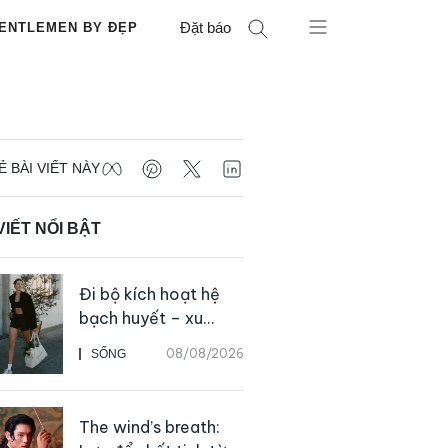
Đặt báo
ENTLEMEN BY ĐẸP
Ẻ BÀI VIẾT NÀY
VIẾT NỔI BẬT
Đi bộ kích hoạt hệ
bạch huyết – xu
hướng tập luyện đơn
08/08/2026
SỐNG
giản ai cũng có thể
bắt đầu
The wind’s breath: