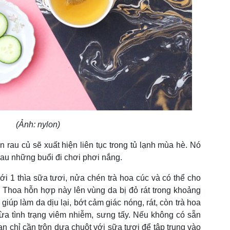
(Ảnh: nylon)
rau củ sẽ xuất hiện liên tục trong tủ lạnh mùa hè. Nó
sau những buổi đi chơi phơi nắng.
ới 1 thìa sữa tươi, nửa chén trà hoa cúc và có thể cho
 Thoa hỗn hợp này lên vùng da bị đỏ rát trong khoảng
giúp làm da dịu lại, bớt cảm giác nóng, rát, còn trà hoa
ừa tình trạng viêm nhiễm, sưng tấy. Nếu không có sẵn
ạn chỉ cần trộn dưa chuột với sữa tươi để tập trung vào