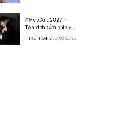
live
#MetGala2027 –
Tôn vinh tầm nhìn và
sức ảnh hưởng sâu
05/08/2026
THỜI TRANG
rộng của NTK John
Galliano