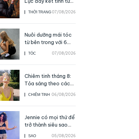
Lực đẩy kết tinh từ
sự kiên định
07/08/2026
THỜI TRANG
Nuôi dưỡng mái tóc
từ bên trong với 6
thực phẩm giàu
07/08/2026
TÓC
dưỡng chất
Chiêm tinh tháng 8:
Tỏa sáng theo cách
của chính mình
06/08/2026
CHIÊM TINH
Jennie có mọi thứ để
trở thành siêu sao
solo, ngoại trừ hát
05/08/2026
SAO