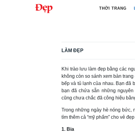
Chuyển
THỜI TRANG
đến
nội
Tìm
dung
kiếm
cho:
LÀM ĐẸP
Khi trào lưu làm đẹp bằng các ngu
không còn so sánh xem bàn trang
bếp và tủ lạnh của nhau. Bạn đã b
bạn đã chứa sẵn những nguyên l
cũng chưa chắc đã công hiệu bằn
Trong những ngày hè nóng bức, n
tìm thêm cả “mỹ phẩm” cho vẻ đẹp 
1. Bia