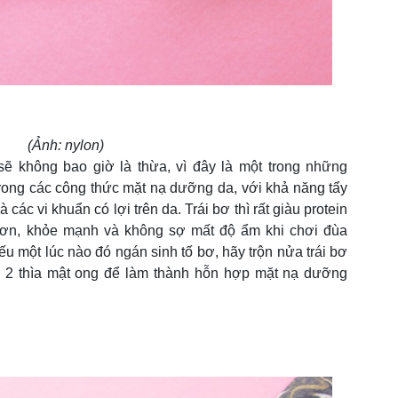
(Ảnh: nylon)
ẽ không bao giờ là thừa, vì đây là một trong những
trong các công thức mặt nạ dưỡng da, với khả năng tẩy
các vi khuẩn có lợi trên da. Trái bơ thì rất giàu protein
hơn, khỏe mạnh và không sợ mất độ ẩm khi chơi đùa
ếu một lúc nào đó ngán sinh tố bơ, hãy trộn nửa trái bơ
 2 thìa mật ong để làm thành hỗn hợp mặt nạ dưỡng