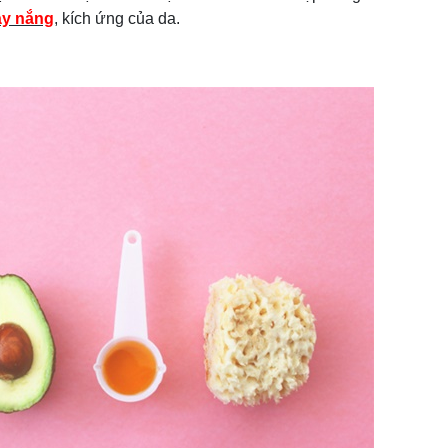
y nắng
, kích ứng của da.