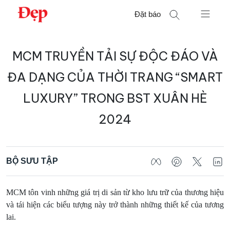
Chuyển
Đặt báo
đến
nội
Tìm
dung
MCM TRUYỀN TẢI SỰ ĐỘC ĐÁO VÀ
kiếm
cho:
ĐA DẠNG CỦA THỜI TRANG “SMART
LUXURY” TRONG BST XUÂN HÈ
2024
BỘ SƯU TẬP
MCM tôn vinh những giá trị di sản từ kho lưu trữ của thương hiệu
và tái hiện các biểu tượng này trở thành những thiết kế của tương
lai.