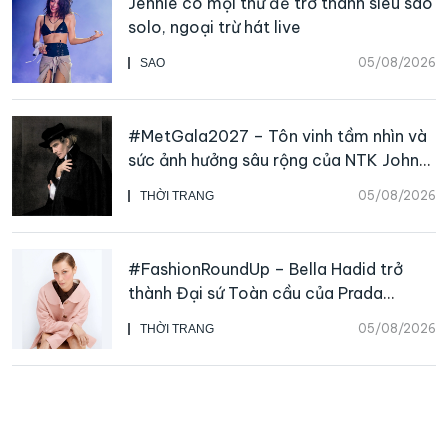
Jennie có mọi thứ để trở thành siêu sao
solo, ngoại trừ hát live
05/08/2026
SAO
#MetGala2027 – Tôn vinh tầm nhìn và
sức ảnh hưởng sâu rộng của NTK John
Galliano
05/08/2026
THỜI TRANG
#FashionRoundUp – Bella Hadid trở
thành Đại sứ Toàn cầu của Prada
Beauty, CHANEL mua lại Charvet
05/08/2026
THỜI TRANG