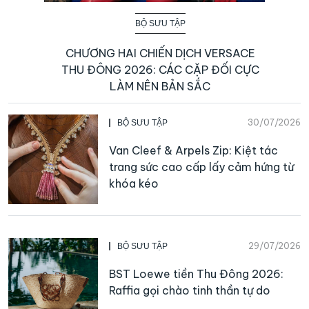
BỘ SƯU TẬP
CHƯƠNG HAI CHIẾN DỊCH VERSACE
THU ĐÔNG 2026: CÁC CẶP ĐỐI CỰC
LÀM NÊN BẢN SẮC
30/07/2026
BỘ SƯU TẬP
Van Cleef & Arpels Zip: Kiệt tác
trang sức cao cấp lấy cảm hứng từ
khóa kéo
29/07/2026
BỘ SƯU TẬP
BST Loewe tiền Thu Đông 2026:
Raffia gọi chào tinh thần tự do