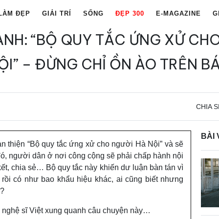
LÀM ĐẸP
GIẢI TRÍ
SỐNG
ĐẸP 300
E-MAGAZINE
G
ANH: “BỘ QUY TẮC ỨNG XỬ CHO
ỘI” – ĐỪNG CHỈ ỒN ÀO TRÊN B
CHIA S
BÀI 
n thiện “Bộ quy tắc ứng xử cho người Hà Nội” và sẽ
đó, người dân ở nơi công cộng sẽ phải chấp hành nội
 kết, chia sẻ… Bộ quy tắc này khiến dư luận bàn tán vì
 rồi có như bao khẩu hiệu khác, ai cũng biết nhưng
g?
ác nghệ sĩ Việt xung quanh câu chuyện này…