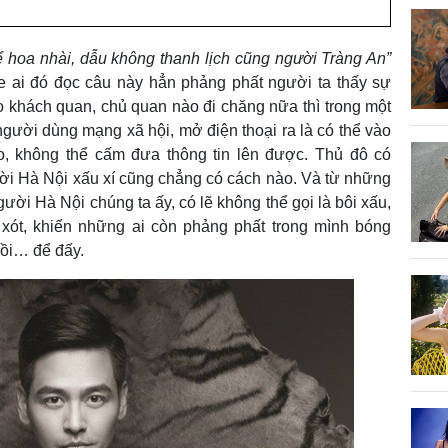
 hoa nhài, dẫu không thanh lịch cũng người Tràng An”
e ai đó đọc câu này hẳn phảng phất người ta thấy sự
o khách quan, chủ quan nào đi chăng nữa thì trong một
 người dùng mạng xã hội, mở điện thoại ra là có thể vào
o, không thể cấm đưa thông tin lên được. Thủ đô có
ời Hà Nội xấu xí cũng chẳng có cách nào. Và từ những
ời Hà Nội chúng ta ấy, có lẽ không thể gọi là bôi xấu,
xót, khiến những ai còn phảng phất trong mình bóng
rồi… để đấy.