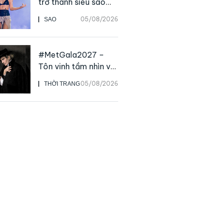
trở thành siêu sao
solo, ngoại trừ hát
05/08/2026
SAO
live
#MetGala2027 –
Tôn vinh tầm nhìn và
sức ảnh hưởng sâu
05/08/2026
THỜI TRANG
rộng của NTK John
Galliano