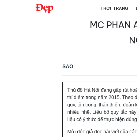
Chuyển
THỜI TRANG
đến
nội
MC PHAN 
Tìm
dung
kiếm
N
cho:
SAO
Thủ đô Hà Nội đang gấp rút hoà
thí điểm trong năm 2015. Theo 
quy, tôn trọng, thân thiện, đoàn
nhiều nhẽ. Liệu bộ quy tắc này
liệu có ý thức để thực hiện đún
Mời độc giả đọc bài viết của c