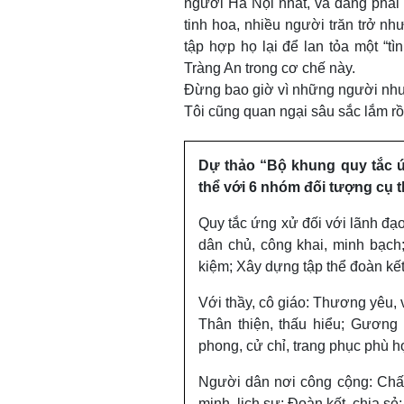
người Hà Nội nhất, và đang phải đ
tinh hoa, nhiều người trăn trở nh
tập hợp họ lại để lan tỏa một “tì
Tràng An trong cơ chế này.
Đừng bao giờ vì những người như t
Tôi cũng quan ngại sâu sắc lắm rồ
Dự thảo “Bộ khung quy tắc ứ
thể với 6 nhóm đối tượng cụ 
Quy tắc ứng xử đối với lãnh đ
dân chủ, công khai, minh bạch
kiệm; Xây dựng tập thể đoàn kết
Với thầy, cô giáo: Thương yêu, v
Thân thiện, thấu hiểu; Gương
phong, cử chỉ, trang phục phù 
Người dân nơi công cộng: Chấp 
minh, lịch sự; Đoàn kết, chia sẻ