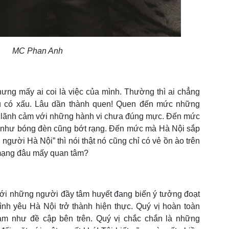
MC Phan Anh
 nhưng mấy ai coi là việc của mình. Thường thì ai chẳng
âu có xấu. Lâu dần thành quen! Quen đến mức những
n lãnh cảm với những hành vi chưa đúng mực. Đến mức
như bóng đèn cũng bớt rạng. Đến mức mà Hà Nội sắp
người Hà Nội” thì nói thật nó cũng chỉ có vẻ ồn ào trên
 mạng đâu mấy quan tâm?
h tới những người đầy tâm huyết đang biến ý tưởng đoạt
ình yêu Hà Nội trở thành hiện thực. Quý vị hoàn toàn
ảm như đề cập bên trên. Quý vị chắc chắn là những