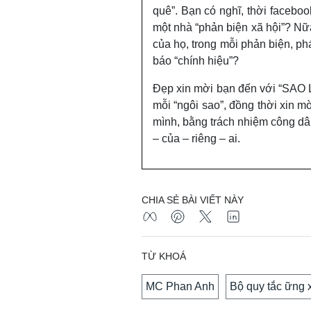
quê”. Bạn có nghĩ, thời facebo
một nhà “phản biện xã hội”? Nữ
của họ, trong mỗi phản biện, ph
báo “chính hiệu”?
Đẹp xin mời bạn đến với “SAO 
mỗi “ngôi sao”, đồng thời xin 
mình, bằng trách nhiệm công d
– của – riêng – ai.
CHIA SẺ BÀI VIẾT NÀY
TỪ KHOÁ
MC Phan Anh
Bộ quy tắc ững 