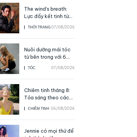
The wind’s breath:
Lực đẩy kết tinh từ
sự kiên định
07/08/2026
THỜI TRANG
Nuôi dưỡng mái tóc
từ bên trong với 6
thực phẩm giàu
07/08/2026
TÓC
dưỡng chất
Chiêm tinh tháng 8:
Tỏa sáng theo cách
của chính mình
06/08/2026
CHIÊM TINH
Jennie có mọi thứ để