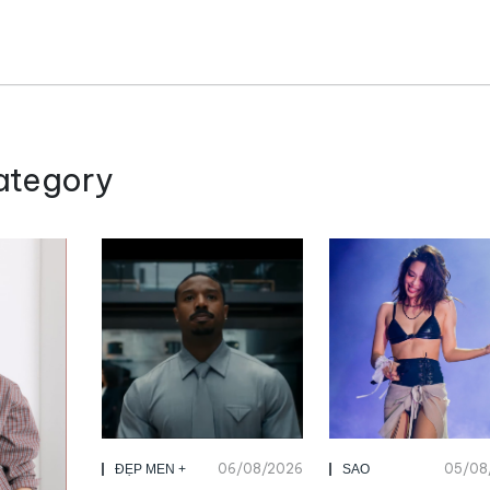
ategory
06/08/2026
05/08
ĐẸP MEN +
SAO