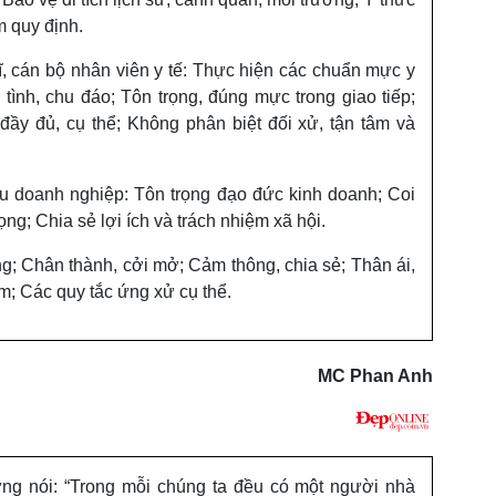
 quy định.
sĩ, cán bộ nhân viên y tế: Thực hiện các chuẩn mực y
 tình, chu đáo; Tôn trọng, đúng mực trong giao tiếp;
đầy đủ, cụ thể; Không phân biệt đối xử, tận tâm và
u doanh nghiệp: Tôn trọng đạo đức kinh doanh; Coi
ọng; Chia sẻ lợi ích và trách nhiệm xã hội.
ng; Chân thành, cởi mở; Cảm thông, chia sẻ; Thân ái,
m; Các quy tắc ứng xử cụ thể.
MC Phan Anh
ừng nói: “Trong mỗi chúng ta đều có một người nhà