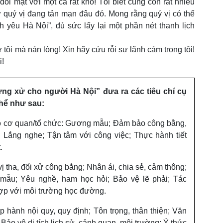
ối mặt với một ca rất khó! Tôi biết cũng còn rất nhiều
ư quý vị đang tản mạn đâu đó. Mong rằng quý vị có thể
nh yêu Hà Nội”, đủ sức lấy lại một phần nét thanh lịch
ôi mà nản lòng! Xin hãy cứu rỗi sự lãnh cảm trong tôi!
i!
ng xử cho người Hà Nội” đưa ra các tiêu chí cụ
thể như sau:
ạo cơ quan/tổ chức: Gương mẫu; Đảm bảo công bằng,
; Lắng nghe; Tận tâm với công việc; Thực hành tiết
.
ị tha, đối xử công bằng; Nhân ái, chia sẻ, cảm thông;
 mẫu; Yêu nghề, ham học hỏi; Bảo vệ lẽ phải; Tác
hợp với môi trường học đường.
hành nội quy, quy định; Tôn trọng, thân thiện; Văn
; Bảo vệ di tích lịch sử, cảnh quan, môi trường; Ý thức