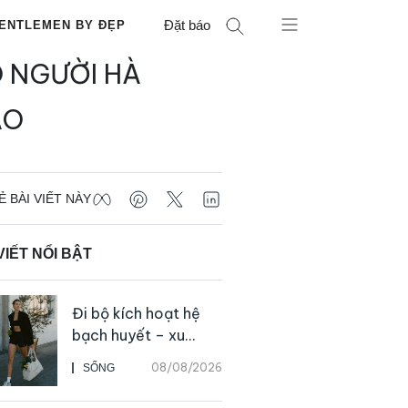
Đặt báo
ENTLEMEN BY ĐẸP
 NGƯỜI HÀ
ÁO
Ẻ BÀI VIẾT NÀY
VIẾT NỔI BẬT
Đi bộ kích hoạt hệ
bạch huyết – xu
hướng tập luyện đơn
08/08/2026
SỐNG
giản ai cũng có thể
bắt đầu