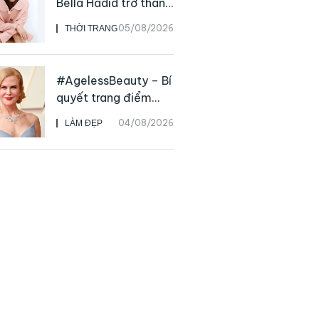
Bella Hadid trở thành
Đại sứ Toàn cầu của
05/08/2026
THỜI TRANG
Prada Beauty,
CHANEL mua lại
Charvet
#AgelessBeauty – Bí
quyết trang điểm
“hack” tuổi như các
04/08/2026
LÀM ĐẸP
nữ minh tinh hàng
đầu