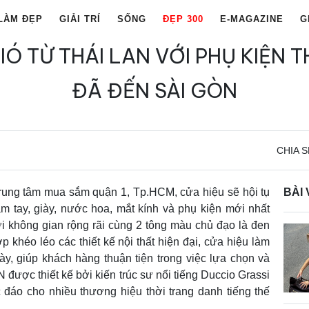
LÀM ĐẸP
GIẢI TRÍ
SỐNG
ĐẸP 300
E-MAGAZINE
G
IÓ TỪ THÁI LAN VỚI PHỤ KIỆN 
ĐÃ ĐẾN SÀI GÒN
CHIA S
 trung tâm mua sắm quận 1, Tp.HCM, cửa hiệu sẽ hội tụ
BÀI 
m tay, giày, nước hoa, mắt kính và phụ kiện mới nhất
ới không gian rộng rãi cùng 2 tông màu chủ đạo là đen
 khéo léo các thiết kế nội thất hiện đại, cửa hiệu làm
ày, giúp khách hàng thuận tiện trong việc lựa chọn và
được thiết kế bởi kiến trúc sư nổi tiếng Duccio Grassi
 đáo cho nhiều thương hiệu thời trang danh tiếng thế