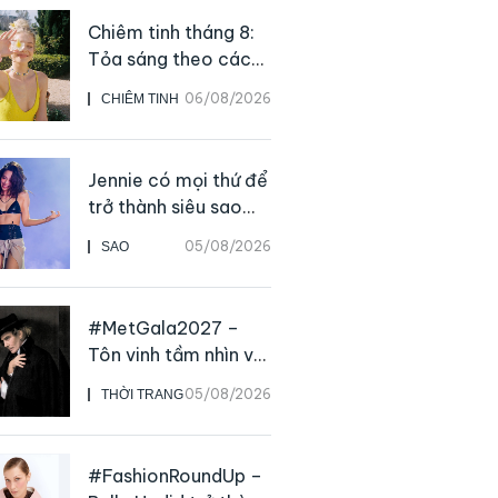
Chiêm tinh tháng 8:
Tỏa sáng theo cách
của chính mình
06/08/2026
CHIÊM TINH
Jennie có mọi thứ để
trở thành siêu sao
solo, ngoại trừ hát
05/08/2026
SAO
live
#MetGala2027 –
Tôn vinh tầm nhìn và
sức ảnh hưởng sâu
05/08/2026
THỜI TRANG
rộng của NTK John
Galliano
#FashionRoundUp –