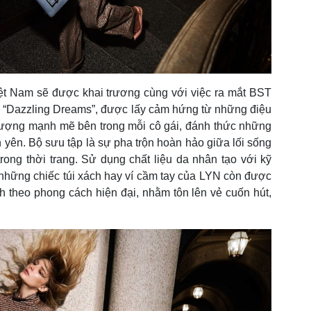
iệt Nam sẽ được khai trương cùng với việc ra mắt BST
i “Dazzling Dreams”, được lấy cảm hứng từ những điệu
ượng mạnh mẽ bên trong mỗi cô gái, đánh thức những
 yên. Bộ sưu tập là sự pha trộn hoàn hảo giữa lối sống
ong thời trang. Sử dụng chất liệu da nhân tạo với kỹ
 những chiếc túi xách hay ví cầm tay của LYN còn được
ánh theo phong cách hiện đại, nhằm tôn lên vẻ cuốn hút,