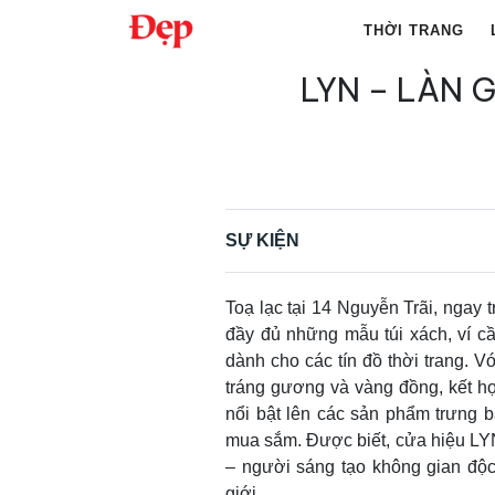
Chuyển
THỜI TRANG
đến
nội
LYN – LÀN G
Tìm
dung
kiếm
cho:
SỰ KIỆN
Toạ lạc tại 14 Nguyễn Trãi, ngay
đầy đủ những mẫu túi xách, ví cầ
dành cho các tín đồ thời trang. V
tráng gương và vàng đồng, kết hợp
nổi bật lên các sản phẩm trưng b
mua sắm. Được biết, cửa hiệu LYN 
– người sáng tạo không gian độc
giới.