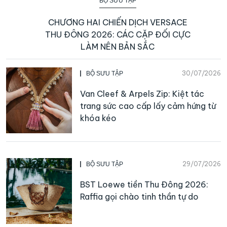
BỘ SƯU TẬP
CHƯƠNG HAI CHIẾN DỊCH VERSACE
THU ĐÔNG 2026: CÁC CẶP ĐỐI CỰC
LÀM NÊN BẢN SẮC
30/07/2026
BỘ SƯU TẬP
Van Cleef & Arpels Zip: Kiệt tác
trang sức cao cấp lấy cảm hứng từ
khóa kéo
29/07/2026
BỘ SƯU TẬP
BST Loewe tiền Thu Đông 2026:
Raffia gọi chào tinh thần tự do