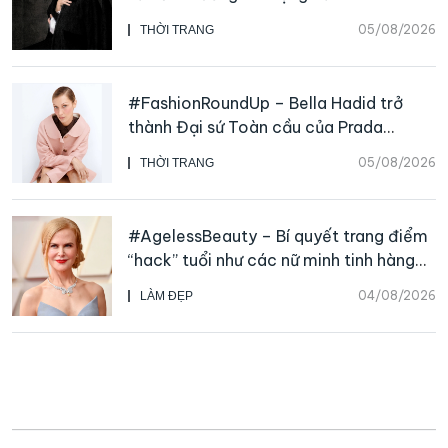
Galliano
05/08/2026
THỜI TRANG
#FashionRoundUp – Bella Hadid trở
thành Đại sứ Toàn cầu của Prada
Beauty, CHANEL mua lại Charvet
05/08/2026
THỜI TRANG
#AgelessBeauty – Bí quyết trang điểm
“hack” tuổi như các nữ minh tinh hàng
đầu
04/08/2026
LÀM ĐẸP