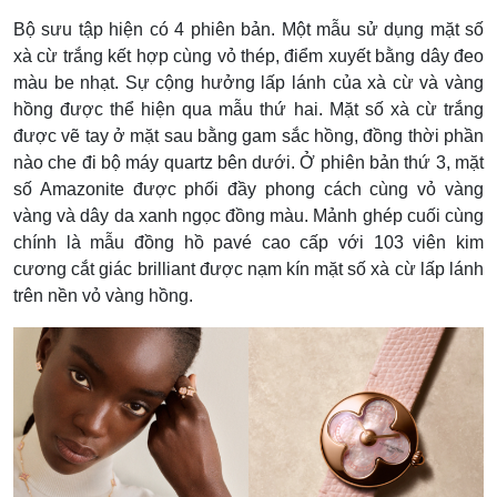
Bộ sưu tập hiện có 4 phiên bản. Một mẫu sử dụng mặt số
xà cừ trắng kết hợp cùng vỏ thép, điểm xuyết bằng dây đeo
màu be nhạt. Sự cộng hưởng lấp lánh của xà cừ và vàng
hồng được thể hiện qua mẫu thứ hai. Mặt số xà cừ trắng
được vẽ tay ở mặt sau bằng gam sắc hồng, đồng thời phần
nào che đi bộ máy quartz bên dưới. Ở phiên bản thứ 3, mặt
số Amazonite được phối đầy phong cách cùng vỏ vàng
vàng và dây da xanh ngọc đồng màu.
Mảnh ghép cuối cùng
chính là mẫu đồng hồ pavé cao cấp với 103 viên kim
cương cắt giác brilliant được nạm kín mặt số xà cừ lấp lánh
trên nền vỏ vàng hồng.