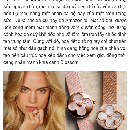
sức nguyên bản, mỗi mặt số đá quý đều chỉ dày vỏn vẹn 0,3
đến 0,6mm, bằng một phần ba độ dày của một món trang
sức. Dù là sắc xà cừ hay đá Amazonite, mặt số đều được
uốn cong mềm mại thành dáng vòm duyên dáng, nơi từng
cánh hoa đá quý khẽ dốc nhẹ về tâm, ôm trọn lấy chiếc đinh
tán trung tâm. Cùng với đó, họa tiết đường ray chỉ phút trên
mặt số như dấu gạch nối hình dáng bông hoa của phần vỏ,
tạo nên cấu trúc hoa kép dành cho việc xem giờ, đồng thời
càng nhấn mạnh khía cạnh Blossom.