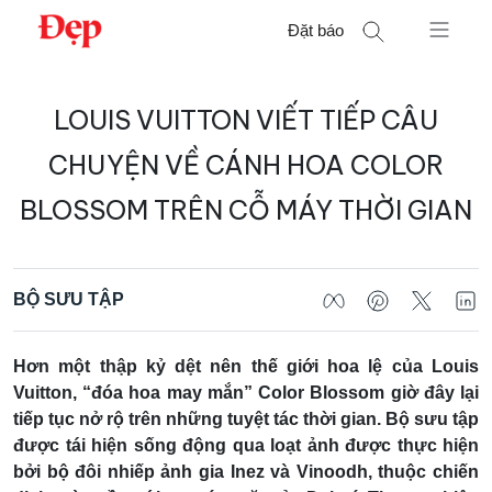
Chuyển
Đặt báo
đến
nội
Tìm
dung
LOUIS VUITTON VIẾT TIẾP CÂU
kiếm
cho:
CHUYỆN VỀ CÁNH HOA COLOR
BLOSSOM TRÊN CỖ MÁY THỜI GIAN
BỘ SƯU TẬP
Hơn một thập kỷ dệt nên thế giới hoa lệ của Louis
Vuitton, “đóa hoa may mắn” Color Blossom giờ đây lại
tiếp tục nở rộ trên những tuyệt tác thời gian. Bộ sưu tập
được tái hiện sống động qua loạt ảnh được thực hiện
bởi bộ đôi nhiếp ảnh gia Inez và Vinoodh, thuộc chiến