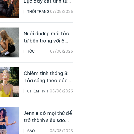
Lực đẩy kết tinh từ
sự kiên định
07/08/2026
THỜI TRANG
Nuôi dưỡng mái tóc
từ bên trong với 6
thực phẩm giàu
07/08/2026
TÓC
dưỡng chất
Chiêm tinh tháng 8:
Tỏa sáng theo cách
của chính mình
06/08/2026
CHIÊM TINH
Jennie có mọi thứ để
trở thành siêu sao
solo, ngoại trừ hát
05/08/2026
SAO