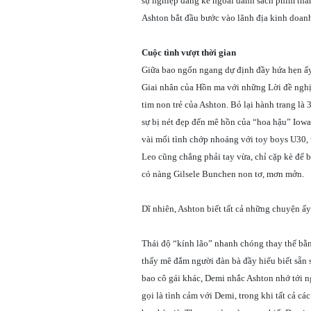
sự nghiệp đáng kể ngoài danh sách phim tham
Ashton bắt đầu bước vào lãnh địa kinh doan
Cuộc tình vượt thời gian
Giữa bao ngổn ngang dự định đầy hứa hẹn ấ
Giai nhân của Hồn ma với những Lời đề nghị
tim non trẻ của Ashton. Bỏ lại hành trang là
sự bị nét đẹp đến mê hồn của “hoa hậu” Iowa
vài mối tình chớp nhoáng với toy boys U30, 
Leo cũng chẳng phải tay vừa, chỉ cặp kè để b
có nàng Gilsele Bunchen non tơ, mơn mởn.
Dĩ nhiên, Ashton biết tất cả những chuyện 
Thái độ “kính lão” nhanh chóng thay thế bằn
thấy mê đắm người đàn bà đầy hiểu biết sẵn 
bao cô gái khác, Demi nhắc Ashton nhớ tới 
gọi là tình cảm với Demi, trong khi tất cả các