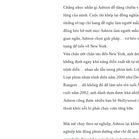
Chẳng nhọc nhằn gì Ashton dễ dàng chiếm vị 
lộng của mình. Cuộc thi khép lại đồng nghĩa
những tờ tạp chí bang đề nghị làm người mẫu
đồng béo bở mời mọc Ashton làm người mẫu 
gian ngắn, Ashton chọn giải pháp… vơ bèo vạ
trang để tiến về New York.
Vừa chân ướt chân ráo đến New York, anh đượ
khẳng định ngay khả năng diễn xuất rất tự nh
trình diễn… nhan sắc lẫn trong phim ảnh. L
Loạt phim nhựa trình diện năm 2000 như Dow
Rangers… dù không đủ để làm nên tên tuổi 
cuối năm 2002, anh dành dụm được khá nhiều
Ashton cũng được nhiều bạn bè Hollywood th
thoát khỏi nỗi lo phải chạy cơm từng bữa.
Mải mê chạy theo sự nghiệp, Ashton lại khô
nghiệp khi đóng phim dường như chỉ để anh 