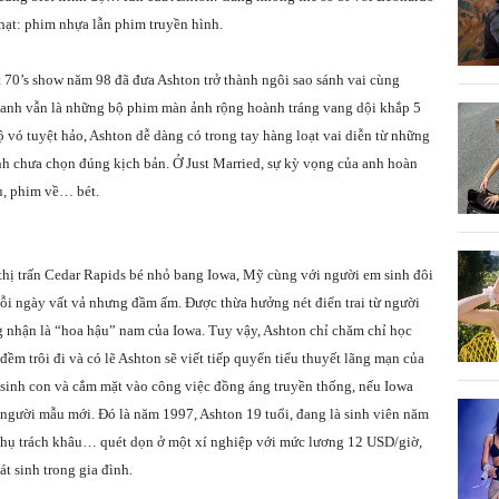
 hạt: phim nhựa lẫn phim truyền hình.
 70’s show năm 98 đã đưa Ashton trở thành ngôi sao sánh vai cùng
 anh vẫn là những bộ phim màn ảnh rộng hoành tráng vang dội khắp 5
 vó tuyệt hảo, Ashton dễ dàng có trong tay hàng loạt vai diễn từ những
anh chưa chọn đúng kịch bản. Ở Just Married, sự kỳ vọng của anh hoàn
u, phim về… bét.
thị trấn Cedar Rapids bé nhỏ bang Iowa, Mỹ cùng với người em sinh đôi
uỗi ngày vất vả nhưng đầm ấm. Được thừa hưởng nét điển trai từ người
g nhận là “hoa hậu” nam của Iowa. Tuy vậy, Ashton chỉ chăm chỉ học
ềm trôi đi và có lẽ Ashton sẽ viết tiếp quyển tiểu thuyết lãng mạn của
 sinh con và cắm mặt vào công việc đồng áng truyền thống, nếu Iowa
người mẫu mới. Đó là năm 1997, Ashton 19 tuổi, đang là sinh viên năm
phụ trách khâu… quét dọn ở một xí nghiệp với mức lương 12 USD/giờ,
t sinh trong gia đình.