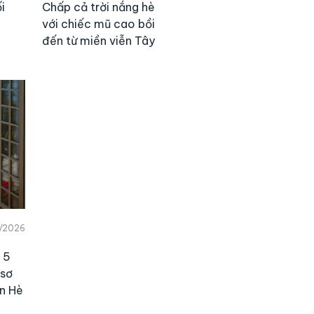
i
Chấp cả trời nắng hè
với chiếc mũ cao bồi
đến từ miền viễn Tây
/2026
 5
 sơ
n Hè