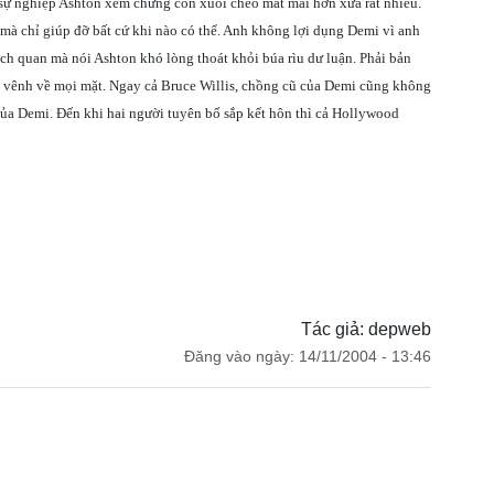
, sự nghiệp Ashton xem chừng còn xuôi chèo mát mái hơn xưa rất nhiều.
mà chỉ giúp đỡ bất cứ khi nào có thể. Anh không lợi dụng Demi vì anh
h quan mà nói Ashton khó lòng thoát khỏi búa rìu dư luận. Phải bản
h vênh về mọi mặt. Ngay cả Bruce Willis, chồng cũ của Demi cũng không
ủa Demi. Đến khi hai người tuyên bố sắp kết hôn thì cả Hollywood
Tác giả: depweb
Đăng vào ngày: 14/11/2004 - 13:46