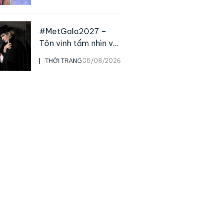
live
#MetGala2027 –
Tôn vinh tầm nhìn và
sức ảnh hưởng sâu
05/08/2026
THỜI TRANG
rộng của NTK John
Galliano