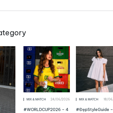
ategory
24/06/2026
18/06
MIX & MATCH
MIX & MATCH
#WORLDCUP2026 – 4
#ĐẹpStyleGuide –