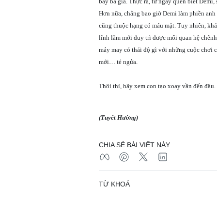
bay bà già. Thực ra, từ ngày quen biết Demi
Hơn nữa, chẳng bao giờ Demi làm phiền anh 
cũng thuộc hạng có máu mặt. Tuy nhiên, khác
lĩnh lắm mới duy trì được mối quan hệ chên
mảy may có thái độ gì với những cuộc chơi c
mới… té ngửa.
Thôi thì, hãy xem con tạo xoay vần đến đâu.
(Tuyết Hường)
CHIA SẺ BÀI VIẾT NÀY
TỪ KHOÁ