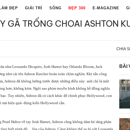
LÀM ĐẸP
GIẢI TRÍ
SỐNG
ĐẸP 300
E-MAGAZINE
G
ẨY GÃ TRỐNG CHOAI ASHTON K
CHIA S
BÀI 
lứa như Leonardo Dicaprio, Josh Harnet hay Orlando Bloom, Jack
g như cái tên Ashton Kutcher hoàn toàn chìm nghỉm. Khi tấn công
a, Ashton đã không lường trước được những điều này: anh chỉ là một
hông hơn, không kém. Ngôi sao phim truyền hình không hề đồng nghĩa
 bạc. Tuy nhiên, Ashton đã có cách khác để chinh phục Hollywood, con
t mà hiệu quả- đúng kiểu Hollywood cần.
ng Pearl Habor về tay Josh Harnet, Ashton cũng không dám hé răng phàn
i cũng biết trình độ… lùn của Ashton. Càng không thể so bì với Leonardo