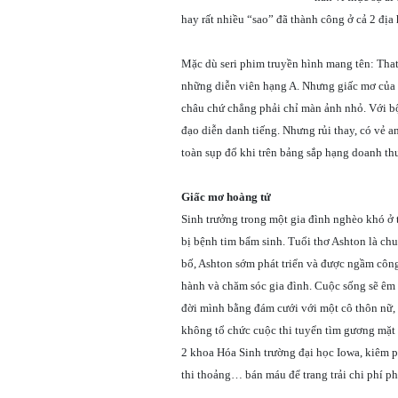
hay rất nhiều “sao” đã thành công ở cả 2 địa
Mặc dù seri phim truyền hình mang tên: That
những diễn viên hạng A. Nhưng giấc mơ của
châu chứ chẳng phải chỉ màn ảnh nhỏ. Với bộ
đạo diễn danh tiếng. Nhưng rủi thay, có vẻ 
toàn sụp đổ khi trên bảng sắp hạng doanh th
Giấc mơ hoàng tử
Sinh trưởng trong một gia đình nghèo khó ở 
bị bệnh tim bẩm sinh. Tuổi thơ Ashton là ch
bố, Ashton sớm phát triển và được ngầm côn
hành và chăm sóc gia đình. Cuộc sống sẽ êm đ
đời mình bằng đám cưới với một cô thôn nữ,
không tổ chức cuộc thi tuyển tìm gương mặt 
2 khoa Hóa Sinh trường đại học Iowa, kiêm 
thi thoảng… bán máu để trang trải chi phí phá