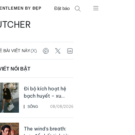
Đặt báo
ENTLEMEN BY ĐẸP
UTCHER
Ẻ BÀI VIẾT NÀY
VIẾT NỔI BẬT
Đi bộ kích hoạt hệ
bạch huyết – xu
hướng tập luyện đơn
08/08/2026
SỐNG
giản ai cũng có thể
bắt đầu
The wind’s breath: