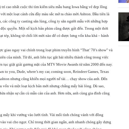
trí cao nhất cuộc thi tìm kiếm siêu mẫu bang Iowa bằng vẻ đẹp lồng
 với một loạt cánh cửa đầy màu sắc mở ra chào mời Ashton. Đầu tiên là
, các công ty casting săn lùng, công ty săn người mẫu với những hợp
độc quyền. Một số kịch bản phim cũng được gửi đến. Trong một thời
t tép, không từ chối lời mời nào để có được lưng vốn kha khá – hành
c giao ngay vai chính trong loạt phim truyền hình “That’ 70’s show” và
iên của mình. Từ đó, anh liên tục gặt hái nhiều thành công trong việc
iên tục giật giải gương mặt của MTV Movie Awards từ năm 2000 đến nay.
n to you, Dude, where’s my car, coming soon, Reindeer Games, Texas
Ashton nhưng cũng khiến mọi người nể tài… chạy show của anh. Đến
 vốn và một loạt kịch bản mới nhưng chẳng mấy hài lòng. Dù sao,
ừa nhận sự cần cù mẫn cán của anh. Hơn nữa, anh cùng gia đình cũng
ng mấy khi vướng vào lưới tình. Vài mối tình chóng vánh với đồng
vào vai cho ngọt. Chỉ trong thời gian ngắn, anh nhanh chóng gây dựng