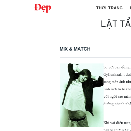
Chuyển
THỜI TRANG
đến
nội
LẬT T
Tìm
dung
kiếm
cho:
MIX & MATCH
So với bạn đồng 
Gyllenhaal… dườn
sang màn ảnh nhự
lính mới tò te k
với ngôi sao màn
đường nhanh nhấ
Khi vai diễn tro
nàn vì thực sự a