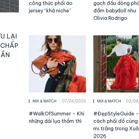
công thức phối áo
gạch đầu dòng phố
jersey “khá niche”
đầm babydoll như
Olivia Rodrigo
U LẠI
 CHẤP
UẦN
07/06/2026
02/04
MIX & MATCH
MIX & MATCH
#WalkOfSummer – Khi
#ĐẹpStyleGuide –
những dải lụa thầm thì
cách phối đồ cùng
mi trắng trong Xuâ
2026