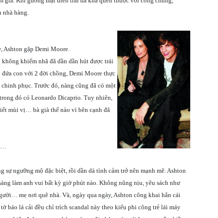
 gia. Khi gương mặt điển trai đã khá quen thuộc với công chúng,
h nhà hàng.
y, Ashton gặp Demi Moore.
 không khiếm nhã đã dần dần hút được trái
 3 đứa con với 2 đời chồng, Demi Moore thực
 chinh phục. Trước đó, nàng cũng đã có một
trong đó có Leonardo Dicaprio. Tuy nhiên,
iết mùi vị… bà già thế nào vì bên cạnh đã
ấy…
g sự ngưỡng mộ đặc biệt, rồi dần dà tình cảm trở nên mạnh mẽ. Ashton
sàng làm anh vui bất kỳ giờ phút nào. Không nũng nịu, yêu sách như
người… mẹ nơi quê nhà. Và, ngày qua ngày, Ashton công khai hẳn cái
 tờ báo lá cải đều chỉ trích scandal này theo kiểu phi công trẻ lái máy