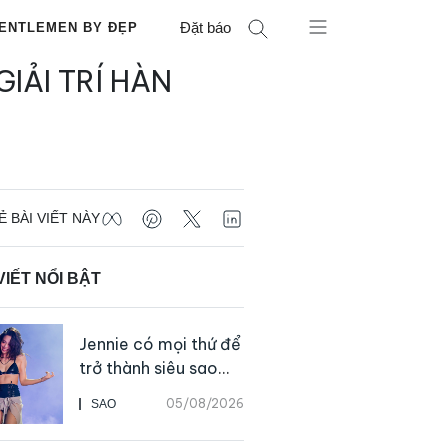
Đặt báo
ENTLEMEN BY ĐẸP
IẢI TRÍ HÀN
Ẻ BÀI VIẾT NÀY
VIẾT NỔI BẬT
Jennie có mọi thứ để
trở thành siêu sao
solo, ngoại trừ hát
05/08/2026
SAO
live