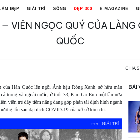
LÀM ĐẸP
GIẢI TRÍ
SỐNG
ĐẸP 300
E-MAGAZINE
G
 — VIÊN NGỌC QUÝ CỦA LÀNG G
QUỐC
CHIA S
iên của Hàn Quốc lên ngôi Ảnh hậu Rồng Xanh, sở hữu màn
BÀI 
 cả trong và ngoài nước, ở tuổi 33, Kim Go Eun một lần nữa
diễn viên trẻ đầy tiềm năng đang góp phần tái định hình ngành
thương tổn sau đại dịch COVID-19 của xứ sở kim chi.