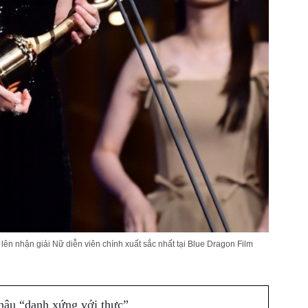
lên nhận giải Nữ diễn viên chính xuất sắc nhất tại Blue Dragon Film
hậu “danh xứng với thực”