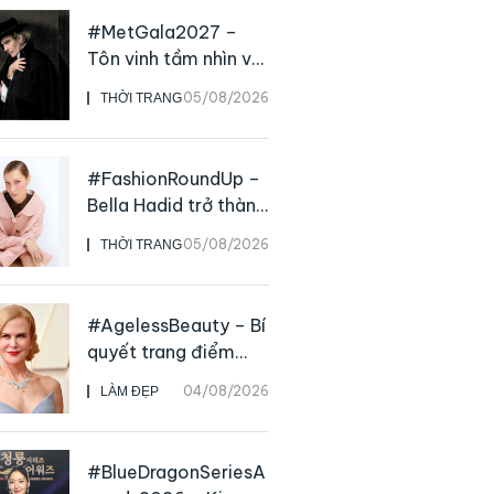
#MetGala2027 –
Tôn vinh tầm nhìn và
sức ảnh hưởng sâu
05/08/2026
THỜI TRANG
rộng của NTK John
Galliano
#FashionRoundUp –
Bella Hadid trở thành
Đại sứ Toàn cầu của
05/08/2026
THỜI TRANG
Prada Beauty,
CHANEL mua lại
Charvet
#AgelessBeauty – Bí
quyết trang điểm
“hack” tuổi như các
04/08/2026
LÀM ĐẸP
nữ minh tinh hàng
đầu
#BlueDragonSeriesA