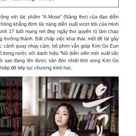
rộng với tác phẩm “A Muse” (Nàng thơ) của đạo diễn
óng khẳng định tài năng diễn xuất vượt trội của mình
inh 17 tuổi mang nét đẹp ngây thơ quyến rũ làm chao
g trưởng thành. Bất chấp việc khai thác một đề tài gây
các cảnh quay nhạy cảm, bộ phim vẫn giúp Kim Go Eun
ỏ trong nước với danh hiệu “Nữ diễn viên mới xuất sắc
gôi sao đang lên được săn đón nhiệt tình song Kim Go
hiệp để tiếp tục chương trình học.