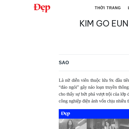
Chuyển
THỜI TRANG
đến
nội
KIM GO EUN
Tìm
dung
kiếm
cho:
SAO
Là nữ diễn viên thuộc lứa 9x đầu t
“đảo ngói” gây náo loạn truyền thông
cho thấy sự bứt phá vượt trội của lớp 
công nghiệp điện ảnh vốn chịu nhiều 