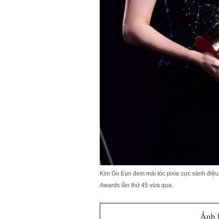
Kim Go Eun đem mái tóc pixie cực sành điệu 
Awards lần thứ 45 vừa qua.
Ảnh 