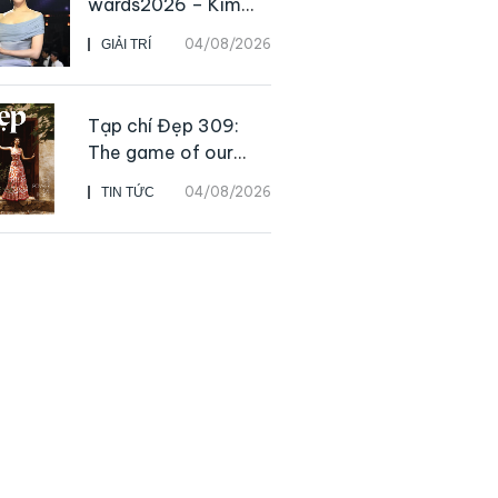
wards2026 – Kim
Go Eun chiến thắng
04/08/2026
GIẢI TRÍ
Daesang, niềm vui
nhân đôi của Park Bo
Kyung sau 23 năm
Tạp chí Đẹp 309:
The game of our
lives
04/08/2026
TIN TỨC