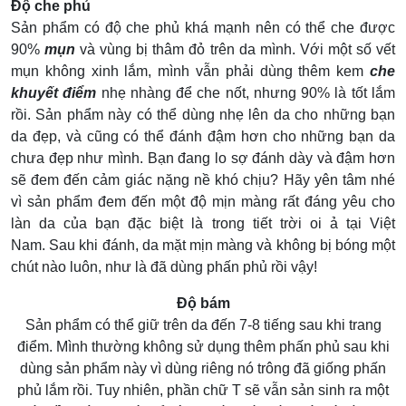
Độ che phủ
Sản phẩm có độ che phủ khá mạnh nên có thể che được
90%
mụn
và vùng bị thâm đỏ trên da mình. Với một số vết
mụn không xinh lắm, mình vẫn phải dùng thêm kem
che
khuyết điểm
nhẹ nhàng để che nốt, nhưng 90% là tốt lắm
rồi. Sản phẩm này có thể dùng nhẹ lên da cho những bạn
da đẹp, và cũng có thể đánh đậm hơn cho những bạn da
chưa đẹp như mình. Bạn đang lo sợ đánh dày và đậm hơn
sẽ đem đến cảm giác nặng nề khó chịu? Hãy yên tâm nhé
vì sản phẩm đem đến một độ mịn màng rất đáng yêu cho
làn da của bạn đặc biệt là trong tiết trời oi ả tại Việt
Nam. Sau khi đánh, da mặt mịn màng và không bị bóng một
chút nào luôn, như là đã dùng phấn phủ rồi vậy!
Độ bám
Sản phẩm có thể giữ trên da đến 7-8 tiếng sau khi trang
điểm. Mình thường không sử dụng thêm phấn phủ sau khi
dùng sản phẩm này vì dùng riêng nó trông đã giống phấn
phủ lắm rồi. Tuy nhiên, phần chữ T sẽ vẫn sản sinh ra một