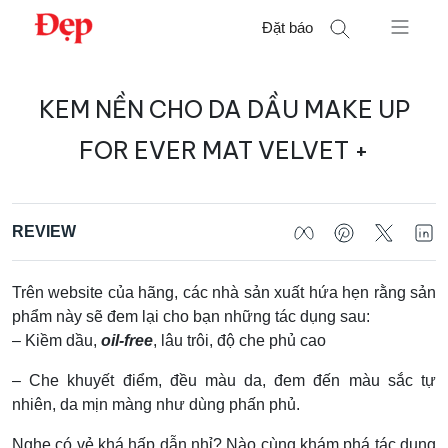
Chuyển
Đặt báo
đến
nội
Tìm
dung
KEM NỀN CHO DA DẦU MAKE UP
kiếm
cho:
FOR EVER MAT VELVET +
REVIEW
Trên website của hãng, các nhà sản xuất hứa hẹn rằng sản
phẩm này sẽ đem lại cho bạn những tác dụng sau:
– Kiềm dầu,
oil-free
, lâu trôi, độ che phủ cao
– Che khuyết điểm, đều màu da, đem đến màu sắc tự
nhiên, da mịn màng như dùng phấn phủ.
Nghe có vẻ khá hấp dẫn nhỉ? Nào cùng khám phá tác dụng