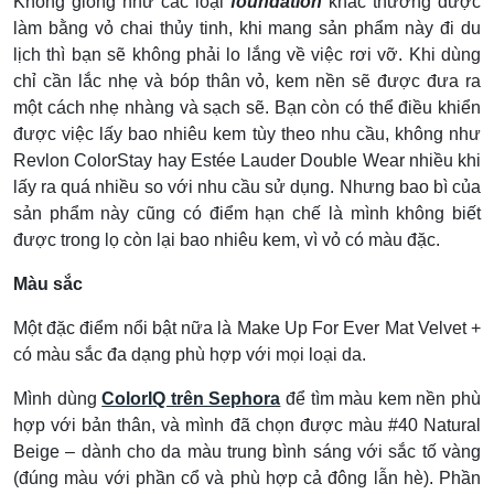
Không giống như các loại
foundation
khác thường được
làm bằng vỏ chai thủy tinh, khi mang sản phẩm này đi du
lịch thì bạn sẽ không phải lo lắng về việc rơi vỡ. Khi dùng
chỉ cần lắc nhẹ và bóp thân vỏ, kem nền sẽ được đưa ra
một cách nhẹ nhàng và sạch sẽ. Bạn còn có thể điều khiển
được việc lấy bao nhiêu kem tùy theo nhu cầu, không như
Revlon ColorStay hay Estée Lauder Double Wear nhiều khi
lấy ra quá nhiều so với nhu cầu sử dụng. Nhưng bao bì của
sản phẩm này cũng có điểm hạn chế là mình không biết
được trong lọ còn lại bao nhiêu kem, vì vỏ có màu đặc.
Màu sắc
Một đặc điểm nổi bật nữa là Make Up For Ever Mat Velvet +
có màu sắc đa dạng phù hợp với mọi loại da.
Mình dùng
ColorIQ trên Sephora
để tìm màu kem nền phù
hợp với bản thân, và mình đã chọn được màu #40 Natural
Beige – dành cho da màu trung bình sáng với sắc tố vàng
(đúng màu với phần cổ và phù hợp cả đông lẫn hè). Phần