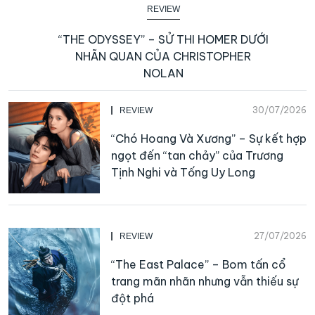
REVIEW
“THE ODYSSEY” – SỬ THI HOMER DƯỚI
NHÃN QUAN CỦA CHRISTOPHER
NOLAN
30/07/2026
REVIEW
“Chó Hoang Và Xương” – Sự kết hợp
ngọt đến “tan chảy” của Trương
Tịnh Nghi và Tống Uy Long
27/07/2026
REVIEW
“The East Palace” – Bom tấn cổ
trang mãn nhãn nhưng vẫn thiếu sự
đột phá