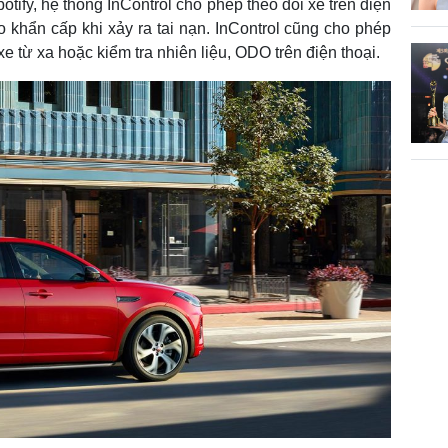
tify, hệ thống InControl cho phép theo dõi xe trên điện
 khẩn cấp khi xảy ra tai nạn. InControl cũng cho phép
xe từ xa hoặc kiểm tra nhiên liệu, ODO trên điện thoại.