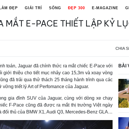
LÀM ĐẸP
GIẢI TRÍ
SỐNG
ĐẸP 300
E-MAGAZINE
G
 MẮT E-PACE THIẾT LẬP KỶ LỤ
CHIA S
nh toán, Jaguar đã chính thức ra mắt chiếc E-Pace với
BÀI 
ổi giới thiệu cho tiết mục nhảy cao 15,3m và xoay vòng
ũng đã trải qua thử thách 25 tháng hành trình qua các
 vững triết lý Art of Perfomance của Jaguar.
rong gia đình SUV của Jaguar, cùng với dòng xe chạy
hiếc F-Pace cũng đã được ra mắt thị trường Việt ngày
là đối thủ của BMW X1, Audi Q3, Mercedes-Benz GLA…