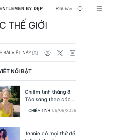
Đặt báo
ENTLEMEN BY ĐẸP
C THẾ GIỚI
Ẻ BÀI VIẾT NÀY
VIẾT NỔI BẬT
Chiêm tinh tháng 8:
Tỏa sáng theo cách
của chính mình
06/08/2026
CHIÊM TINH
Jennie có mọi thứ để