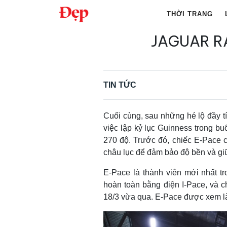
Chuyển
THỜI TRANG
đến
nội
JAGUAR RA
Tìm
dung
kiếm
cho:
TIN TỨC
Cuối cùng, sau những hé lộ đầy tí
việc lập kỷ lục Guinness trong bu
270 độ. Trước đó, chiếc E-Pace c
châu lục để đảm bảo độ bền và giữ
E-Pace là thành viên mới nhất t
hoàn toàn bằng điện I-Pace, và c
18/3 vừa qua. E-Pace được xem 