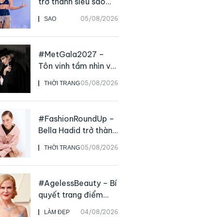
trở thành siêu sao
solo, ngoại trừ hát
05/08/2026
SAO
live
#MetGala2027 –
Tôn vinh tầm nhìn và
sức ảnh hưởng sâu
05/08/2026
THỜI TRANG
rộng của NTK John
Galliano
#FashionRoundUp –
Bella Hadid trở thành
Đại sứ Toàn cầu của
05/08/2026
THỜI TRANG
Prada Beauty,
CHANEL mua lại
Charvet
#AgelessBeauty – Bí
quyết trang điểm
“hack” tuổi như các
04/08/2026
LÀM ĐẸP