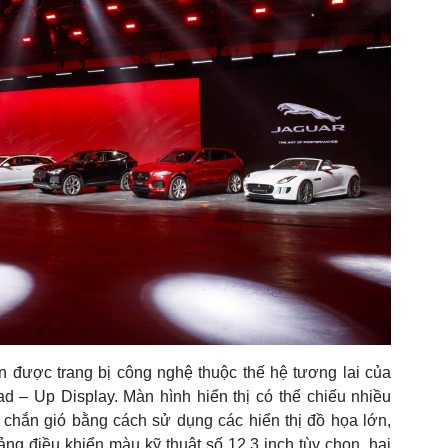
ên được trang bị công nghệ thuộc thế hệ tương lai của
ad – Up Display. Màn hình hiển thị có thể chiếu nhiều
 chắn gió bằng cách sử dụng các hiển thị đồ họa lớn,
ng điều khiển màu kỹ thuật số 12,3 inch tùy chọn, hai