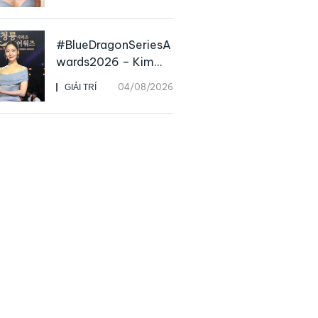
nữ minh tinh hàng
đầu
#BlueDragonSeriesA
wards2026 – Kim
Go Eun chiến thắng
04/08/2026
GIẢI TRÍ
Daesang, niềm vui
nhân đôi của Park Bo
Kyung sau 23 năm