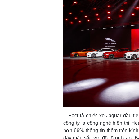
E-Pacr là chiếc xe Jaguar đầu ti
công ty là công nghệ hiển thị He
hơn 66% thông tin thêm trên kính
đầy màu sắc với độ rõ nét cao. Bả