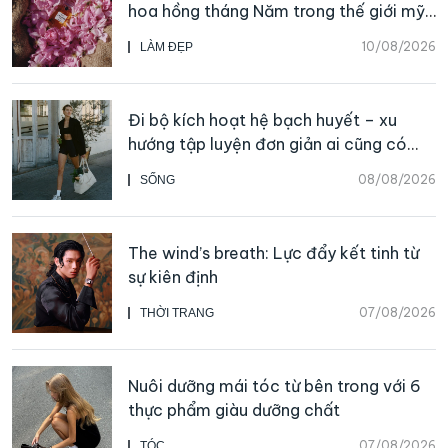
hoa hồng tháng Năm trong thế giới mỹ
phẩm và nước hoa CHANEL
10/08/2026
LÀM ĐẸP
Đi bộ kích hoạt hệ bạch huyết – xu
hướng tập luyện đơn giản ai cũng có
thể bắt đầu
08/08/2026
SỐNG
The wind’s breath: Lực đẩy kết tinh từ
sự kiên định
07/08/2026
THỜI TRANG
Nuôi dưỡng mái tóc từ bên trong với 6
thực phẩm giàu dưỡng chất
07/08/2026
TÓC