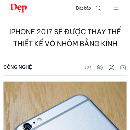
Chuyển
Đặt báo
đến
nội
Tìm
dung
IPHONE 2017 SẼ ĐƯỢC THAY THẾ
kiếm
cho:
THIẾT KẾ VỎ NHÔM BẰNG KÍNH
CÔNG NGHỆ