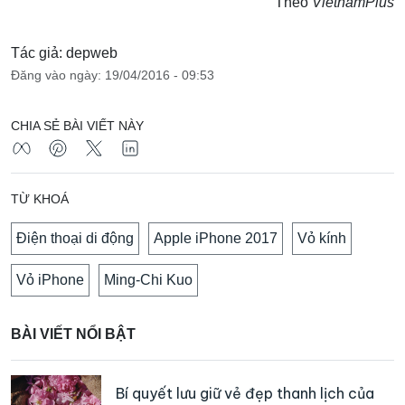
Theo
VietnamPlus
Tác giả: depweb
Đăng vào ngày: 19/04/2016 - 09:53
CHIA SẺ BÀI VIẾT NÀY
TỪ KHOÁ
Điện thoại di động
Apple iPhone 2017
Vỏ kính
Vỏ iPhone
Ming-Chi Kuo
BÀI VIẾT NỔI BẬT
Bí quyết lưu giữ vẻ đẹp thanh lịch của