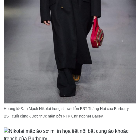
Hoàng tử Đan Mạch Nikolai trong show diễn BST Tháng Hai của Burberry,
BST cuối cùng được thực hiện bởi NTK Christopher Bailey.