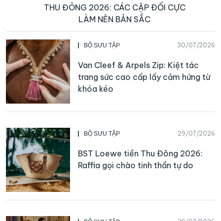
THU ĐÔNG 2026: CÁC CẶP ĐỐI CỰC
LÀM NÊN BẢN SẮC
30/07/2026
BỘ SƯU TẬP
Van Cleef & Arpels Zip: Kiệt tác
trang sức cao cấp lấy cảm hứng từ
khóa kéo
29/07/2026
BỘ SƯU TẬP
BST Loewe tiền Thu Đông 2026:
Raffia gọi chào tinh thần tự do