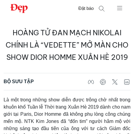
Chuyển
Đặt báo
đến
nội
Tìm
dung
HOÀNG TỬ ĐAN MẠCH NIKOLAI
kiếm
cho:
CHÍNH LÀ “VEDETTE” MỞ MÀN CHO
SHOW DIOR HOMME XUÂN HÈ 2019
BỘ SƯU TẬP
Là một trong những show diễn được trông chờ nhất trong
khuôn khổ Tuần lễ Thời trang Xuân Hè 2019 dành cho nam
giới tại Paris, Dior Homme đã không phụ lòng công chúng
mến mộ. NTK Kim Jones đã “đốn tim” người hâm mộ với
những sáng tạo đầu tiên của ông với tư cách Giám đốc