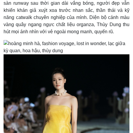
sàn runway sau thời gian dài vắng bóng, người đẹp vẫn
khiến khán giả xuýt xoa trước nhan sắc, thần thái và kỹ
năng catwalk chuyên nghiệp của mình. Diện bộ cánh màu
vàng quây ngang ngực chất liệu organza, Thùy Dung thu
hút mọi ánh nhìn với vẻ ngoài mong manh, quyến rũ.