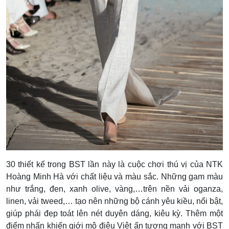
30 thiết kế trong BST lần này là cuộc chơi thú vị của NTK
Hoàng Minh Hà với chất liệu và màu sắc. Những gam màu
như trắng, đen, xanh olive, vàng,…trên nền vải oganza,
linen, vải tweed,… tạo nên những bộ cánh yêu kiều, nổi bật,
giúp phái đẹp toát lên nét duyên dáng, kiêu kỳ. Thêm một
điểm nhấn khiến giới mộ điệu Việt ấn tượng mạnh với BST