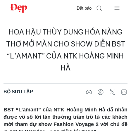
Chuyển
Đặt báo
đến
nội
Tìm
dung
HOA HẬU THÙY DUNG HÓA NÀNG
kiếm
cho:
THƠ MỞ MÀN CHO SHOW DIỄN BST
“L’AMANT” CỦA NTK HOÀNG MINH
HÀ
BỘ SƯU TẬP
BST “L’amant” của NTK Hoàng Minh Hà đã nhận
được vô số lời tán thưởng trầm trồ từ các khách
mời tham dự show Fashion Voyage 2 với chủ đề