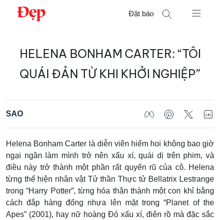
Chuyển
Đặt báo
đến
nội
Tìm
dung
HELENA BONHAM CARTER: “TÔI
kiếm
cho:
QUÁI ĐẢN TỪ KHI KHỞI NGHIỆP”
SAO
Helena Bonham Carter là diễn viên hiếm hoi không bao giờ
ngại ngần làm mình trở nên xấu xí, quái dị trên phim, và
điều này trở thành một phần rất quyến rũ của cô. Helena
từng thể hiện nhân vật Tử thần Thực tử Bellatrix Lestrange
trong “Harry Potter”, từng hóa thân thành một con khỉ bằng
cách đắp hàng đống nhựa lên mặt trong “Planet of the
Apes” (2001), hay nữ hoàng Đỏ xấu xí, điên rồ mà đặc sắc