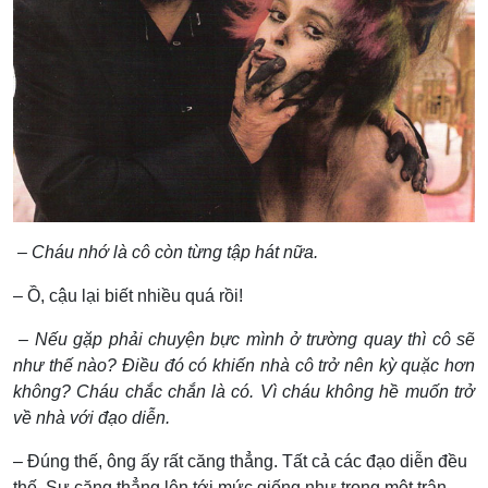
– Cháu nhớ là cô còn từng tập hát nữa.
– Ồ, cậu lại biết nhiều quá rồi!
– Nếu gặp phải chuyện bực mình ở trường quay thì cô sẽ
như thế nào? Điều đó có khiến nhà cô trở nên kỳ quặc hơn
không? Cháu chắc chắn là có. Vì cháu không hề muốn trở
về nhà với đạo diễn.
– Đúng thế, ông ấy rất căng thẳng. Tất cả các đạo diễn đều
thế. Sự căng thẳng lên tới mức giống như trong một trận