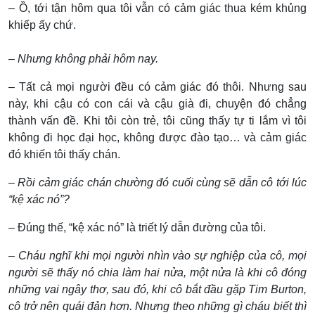
– Ồ, tới tận hôm qua tôi vẫn có cảm giác thua kém khủng
khiếp ấy chứ.
– Nhưng không phải hôm nay.
– Tất cả mọi người đều có cảm giác đó thôi. Nhưng sau
này, khi cậu có con cái và cậu già đi, chuyện đó chẳng
thành vấn đề. Khi tôi còn trẻ, tôi cũng thấy tự ti lắm vì tôi
không đi học đại học, không được đào tạo… và cảm giác
đó khiến tôi thấy chán.
– Rồi cảm giác chán chường đó cuối cùng sẽ dẫn cô tới lúc
“kệ xác nó”?
– Đúng thế, “kệ xác nó” là triết lý dẫn đường của tôi.
– Cháu nghĩ khi mọi người nhìn vào sự nghiệp của cô, mọi
người sẽ thấy nó chia làm hai nửa, một nửa là khi cô đóng
những vai ngây thơ, sau đó, khi cô bắt đầu gặp Tim Burton,
cô trở nên quái đản hơn. Nhưng theo những gì cháu biết thì