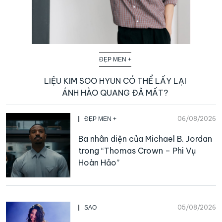
ĐẸP MEN +
LIỆU KIM SOO HYUN CÓ THỂ LẤY LẠI
ÁNH HÀO QUANG ĐÃ MẤT?
06/08/2026
ĐẸP MEN +
Ba nhân diện của Michael B. Jordan
trong “Thomas Crown – Phi Vụ
Hoàn Hảo”
05/08/2026
SAO