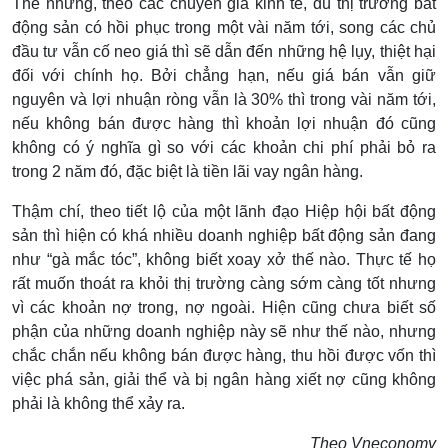
Thế nhưng, theo các chuyên gia kinh tế, dù thị trường bất
động sản có hồi phục trong một vài năm tới, song các chủ
đầu tư vẫn cố neo giá thì sẽ dẫn đến những hệ lụy, thiệt hại
đối với chính họ. Bởi chẳng hạn, nếu giá bán vẫn giữ
nguyên và lợi nhuận ròng vẫn là 30% thì trong vài năm tới,
nếu không bán được hàng thì khoản lợi nhuận đó cũng
không có ý nghĩa gì so với các khoản chi phí phải bỏ ra
trong 2 năm đó, đặc biệt là tiền lãi vay ngân hàng.
Thậm chí, theo tiết lộ của một lãnh đạo Hiệp hội bất động
sản thì hiện có khá nhiều doanh nghiệp bất động sản đang
như “gà mắc tóc”, không biết xoay xở thế nào. Thực tế họ
rất muốn thoát ra khỏi thị trường càng sớm càng tốt nhưng
vì các khoản nợ trong, nợ ngoài. Hiện cũng chưa biết số
phận của những doanh nghiệp này sẽ như thế nào, nhưng
chắc chắn nếu không bán được hàng, thu hồi được vốn thì
việc phá sản, giải thể và bị ngân hàng xiết nợ cũng không
phải là không thể xảy ra.
Theo Vneconomy