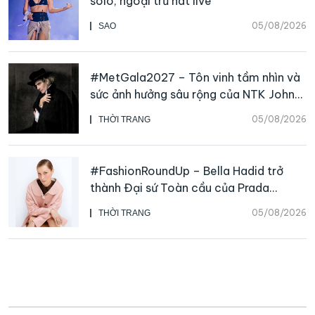
solo, ngoại trừ hát live
05/08/2026
SAO
#MetGala2027 – Tôn vinh tầm nhìn và
sức ảnh hưởng sâu rộng của NTK John
Galliano
05/08/2026
THỜI TRANG
#FashionRoundUp – Bella Hadid trở
thành Đại sứ Toàn cầu của Prada
Beauty, CHANEL mua lại Charvet
05/08/2026
THỜI TRANG