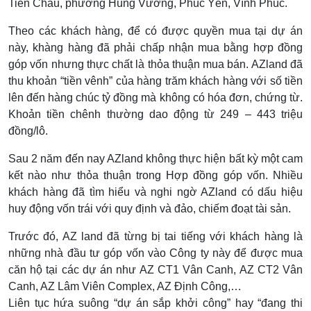
Tiền Châu, phường Hùng Vương, Phúc Yên, Vĩnh Phúc.
Theo các khách hàng, để có được quyền mua tại dự án
này, khàng hàng đã phải chấp nhận mua bằng hợp đồng
góp vốn nhưng thực chất là thỏa thuận mua bán. AZland đã
thu khoản “tiền vênh” của hàng trăm khách hàng với số tiền
lên đến hàng chúc tỷ đồng mà không có hóa đơn, chứng từ.
Khoản tiền chênh thường dao động từ 249 – 443 triệu
đồng/lô.
Sau 2 năm đến nay AZland không thực hiện bất kỳ một cam
kết nào như thỏa thuận trong Hợp đồng góp vốn. Nhiều
khách hàng đã tìm hiểu và nghi ngờ AZland có dấu hiệu
huy động vốn trái với quy định và đảo, chiếm đoạt tài sản.
Trước đó, AZ land đã từng bị tai tiếng với khách hàng là
những nhà đầu tư góp vốn vào Công ty này để được mua
căn hộ tại các dự án như AZ CT1 Vân Canh, AZ CT2 Vân
Canh, AZ Lâm Viên Complex, AZ Định Công,…
Liên tục hứa suông “dự án sắp khởi công” hay “đang thi