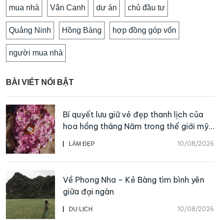
mua nhà
Vân Canh
dự án
chủ đầu tư
Quảng Ninh
Hồng Bàng
hợp đồng góp vốn
người mua nhà
BÀI VIẾT NỔI BẬT
Bí quyết lưu giữ vẻ đẹp thanh lịch của
hoa hồng tháng Năm trong thế giới mỹ
phẩm và nước hoa CHANEL
10/08/2026
LÀM ĐẸP
Về Phong Nha – Kẻ Bàng tìm bình yên
giữa đại ngàn
10/08/2026
DU LỊCH