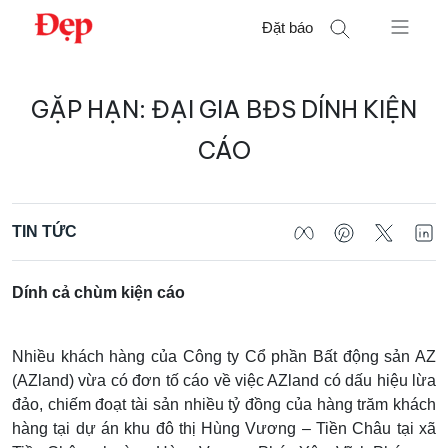
Chuyển
Đặt báo
đến
nội
Tìm
dung
GẶP HẠN: ĐẠI GIA BĐS DÍNH KIỆN
kiếm
cho:
CÁO
TIN TỨC
Dính cả chùm kiện cáo
Nhiều khách hàng của Công ty Cổ phần Bất động sản AZ
(AZland) vừa có đơn tố cáo về việc AZland có dấu hiệu lừa
đảo, chiếm đoạt tài sản nhiều tỷ đồng của hàng trăm khách
hàng tại dự án khu đô thị Hùng Vương – Tiền Châu tại xã