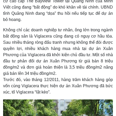
cư cao cấp The Bayview Tower tại Quảng Ninh của Minh
Việt cũng đang “bất động” do khó khăn về tài chính. UBND
tỉnh Quảng Ninh đang “dọa” thu hồi nếu tiếp tục để dự án
bỏ hoang.
Không chỉ các doanh nghiệp tư nhân, ông lớn trong ngành
bất động sản là Viglacera cũng đang có nguy cơ hầu tòa.
Sau nhiều tháng ròng đấu tranh nhưng không thể đòi được
quyền lợi, nhiều khách hàng mua nhà tại dự án Xuân
Phương của Viglacera đã khởi kiện chủ đầu tư. Một số nhà
đầu tư phản đối dự án Xuân Phương từ giá bán 8 triệu
đồng/m2 và đơn giá hoàn thiện là 3,5 triệu đồng/m2 nâng
giá bán lên 34 triệu đồng/m2.
Trước đó, vào tháng 12/2011, hàng trăm khách hàng góp
vốn cùng Viglacera thực hiện dự án Xuân Phương đã bức
xúc, tố Viglacera “lật kèo”.