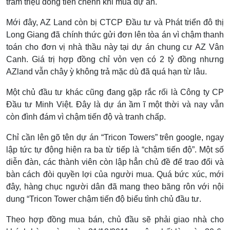
trăm triệu đồng tiền chênh khi mua dự án.
Mới đây, AZ Land còn bị CTCP Đầu tư và Phát triển đô thị
Long Giang đã chính thức gửi đơn lên tòa án vì chậm thanh
toán cho đơn vị nhà thầu này tại dự án chung cư AZ Vân
Canh. Giá trị hợp đồng chỉ vỏn vẹn có 2 tỷ đồng nhưng
AZland vẫn chây ỳ không trả mặc dù đã quá hạn từ lâu.
Một chủ đầu tư khác cũng đang gặp rắc rối là Công ty CP
Đầu tư Minh Việt. Đây là dự án ầm ĩ một thời và nay vẫn
còn đình đám vì chậm tiến độ và tranh chấp.
Chỉ cần lên gõ tên dự án “Tricon Towers” trên google, ngay
lập tức tự động hiện ra ba từ tiếp là “chậm tiến độ”. Một số
diễn đàn, các thành viên còn lập hẳn chủ đề để trao đổi và
bàn cách đòi quyền lợi của người mua. Quá bức xúc, mới
đây, hàng chục người dân đã mang theo băng rôn với nội
dung “Tricon Tower chậm tiến độ biểu tình chủ đầu tư.
Theo hợp đồng mua bán, chủ đầu sẽ phải giao nhà cho