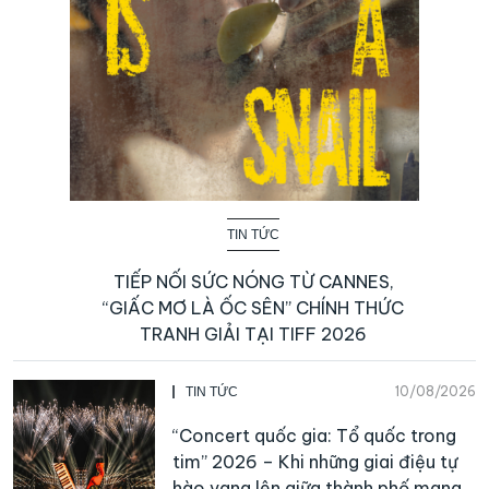
TIN TỨC
TIẾP NỐI SỨC NÓNG TỪ CANNES,
“GIẤC MƠ LÀ ỐC SÊN” CHÍNH THỨC
TRANH GIẢI TẠI TIFF 2026
10/08/2026
TIN TỨC
“Concert quốc gia: Tổ quốc trong
tim” 2026 – Khi những giai điệu tự
hào vang lên giữa thành phố mang