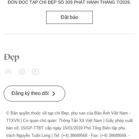
ĐÓN ĐỌC TẠP CHÍ ĐẸP SỐ 309 PHÁT HÀNH THÁNG 7/2026.
Đặt báo
Đăng ký theo dõi
© Bản quyền thuộc về tạp chí Đẹp, phụ san của Báo Ảnh Việt Nam -
TTXVN | Cơ quan chủ quản: Thông Tấn Xã Việt Nam | Giấy phép xuất
bản số: 15/GP-TTĐT cấp ngày 15/01/2019 Phó Tổng Biên tập phụ
trách Nguyễn Tuấn Long | Tel: (+4) 38689568 - Fax: (+4) 38689569. -