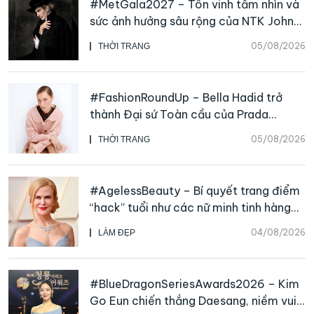
#MetGala2027 – Tôn vinh tầm nhìn và
sức ảnh hưởng sâu rộng của NTK John
Galliano
05/08/2026
THỜI TRANG
#FashionRoundUp – Bella Hadid trở
thành Đại sứ Toàn cầu của Prada
Beauty, CHANEL mua lại Charvet
05/08/2026
THỜI TRANG
#AgelessBeauty – Bí quyết trang điểm
“hack” tuổi như các nữ minh tinh hàng
đầu
04/08/2026
LÀM ĐẸP
#BlueDragonSeriesAwards2026 – Kim
Go Eun chiến thắng Daesang, niềm vui