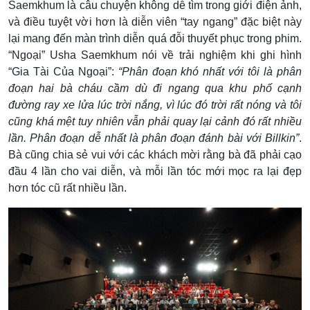
Saemkhum là câu chuyện không dễ tìm trong giới điện ảnh,
và điều tuyệt vời hơn là diễn viên “tay ngang” đặc biệt này
lại mang đến màn trình diễn quá đỗi thuyết phục trong phim.
“
Ngoại” Usha Saemkhum nói về trải nghiệm khi ghi hình
“Gia Tài Của Ngoại”:
“Phân đoạn khó nhất với tôi là phân
đoạn hai bà cháu cầm dù đi ngang qua khu phố cạnh
đường ray xe lửa lúc trời nắng, vì lúc đó trời rất nóng và tôi
cũng khá mệt tuy nhiên vẫn phải quay lại cảnh đó rất nhiều
lần. Phân đoạn dễ nhất là phân đoạn đánh bài với Billkin”
.
Bà cũng chia sẻ vui với các khách mời rằng bà đã phải cạo
đầu 4 lần cho vai diễn, và mỗi lần tóc mới mọc ra lại đẹp
hơn tóc cũ rất nhiều lần.