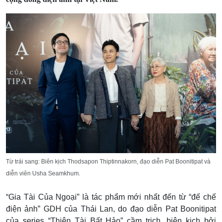
Từ trái sang: Biên kịch
Thodsapon Thiptinnakorn,
đạo diễn Pat Boonitipat và
diễn viên Usha Seamkhum.
“Gia Tài Của Ngoại”
là tác phẩm mới nhất đến từ “đế chế
điện ảnh” GDH của Thái Lan, do đạo diễn Pat Boonitipat
của series “Thiên Tài Bất Hảo” cầm trịch, biên kịch bởi