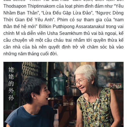
Thodsapon Thiptinnakorn của loạt phim đình đám như “Yêu
Nhầm Bạn Thân”, “Lừa Đểu Gặp Lừa Đảo”, “Ngược Dòng
Thời Gian Để Yêu Anh”.
Phim có sự tham gia của “nam
thần thế hệ mới” Billkin Putthipong Assaratanakul trong vai
chính M và diễn viên Usha Seamkhum thủ vai bà ngoại, kể
câu chuyện về một cậu cháu trai nhắm tới quyền thừa kế
căn nhà của bà nên quyết định trở về chăm sóc bà vào
những năm tháng cuối đời.