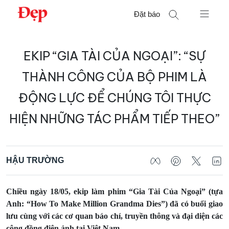
Chuyển
Đặt báo
đến
nội
Tìm
dung
EKIP “GIA TÀI CỦA NGOẠI”: “SỰ
kiếm
cho:
THÀNH CÔNG CỦA BỘ PHIM LÀ
ĐỘNG LỰC ĐỂ CHÚNG TÔI THỰC
HIỆN NHỮNG TÁC PHẨM TIẾP THEO”
HẬU TRƯỜNG
Chiều ngày 18/05, ekip làm phim “Gia Tài Của Ngoại” (tựa
Anh: “How To Make Million Grandma Dies”) đã có buổi giao
lưu cùng với các cơ quan báo chí, truyền thông và đại diện các
cộng đồng điện ảnh tại Việt Nam.