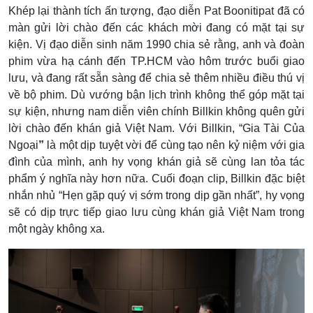
Khép lại thành tích ấn tượng, đạo diễn Pat Boonitipat đã có
màn gửi lời chào đến các khách mời đang có mặt tại sự
kiện. Vị đạo diễn sinh năm 1990 chia sẻ rằng, anh và đoàn
phim vừa hạ cánh đến TP.HCM vào hôm trước buổi giao
lưu, và đang rất sẵn sàng để chia sẻ thêm nhiều điều thú vị
về bộ phim. Dù vướng bận lịch trình không thể góp mặt tại
sự kiện, nhưng nam diễn viên chính Billkin không quên gửi
lời chào đến khán giả Việt Nam. Với Billkin, “Gia Tài Của
Ngoại
”
là một dịp tuyệt vời để cùng tạo nên kỷ niệm với gia
đình của mình, anh hy vọng khán giả sẽ cùng lan tỏa tác
phẩm ý nghĩa này hơn nữa. Cuối đoạn clip, Billkin đặc biệt
nhắn nhủ “Hẹn gặp quý vị sớm trong dịp gần nhất”, hy vọng
sẽ có dịp trực tiếp giao lưu cùng khán giả Việt Nam trong
một ngày không xa.