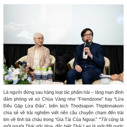
Là người đứng sau hàng loạt tác phẩm hài – lãng mạn đình
đám phòng vé xứ Chùa Vàng như “Friendzone” hay “Lừa
Đểu Gặp Lừa Đảo”, biên kịch Thodsapon Thiptinnakorn
chia sẻ về trải nghiệm viết nên câu chuyện chạm đến trái
tim về tình bà cháu trong “Gia Tài Của Ngoại:”
“
Tôi cũng là
một người Thái gốc Hoa, đặc biệt Thái Lan là một đất nước