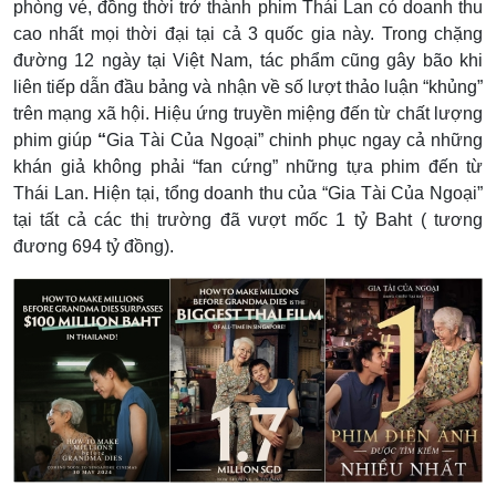
phòng vé, đồng thời trở thành phim Thái Lan có doanh thu
cao nhất mọi thời đại tại cả 3 quốc gia này. Trong chặng
đường 12 ngày tại Việt Nam, tác phẩm cũng
gây bão khi
liên tiếp dẫn đầu bảng và nhận về số lượt thảo luận “khủng”
trên mạng xã hội. Hiệu ứng truyền miệng đến từ chất lượng
phim giúp
“
Gia Tài Của Ngoại”
chinh phục ngay cả những
khán giả không phải “fan cứng” những tựa phim đến từ
Thái Lan. Hiện tại, tổng doanh thu của “Gia Tài Của Ngoại”
tại tất cả các thị trường đã vượt mốc 1 tỷ Baht ( tương
đương 694 tỷ đồng).