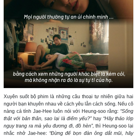
Xuyên suốt bộ phim là những câu thoại tự nhiên giữa hai
người bạn khuyên nhau về cách yêu lẫn cách sống. Nếu cô
nàng cá tính Jae-Hee luôn nói với Heung-soo rằng:
“Sống
thật với bản thân, sao lại là điểm yếu?”
hay
“Hãy tháo lớp
ngụy trang ra mà yêu đương đi, đồ hèn”,
thì Heung-soo lại
nhắc nhở Jae-hee:
“Đừng để bọn đàn ông dắt mũi, hãy