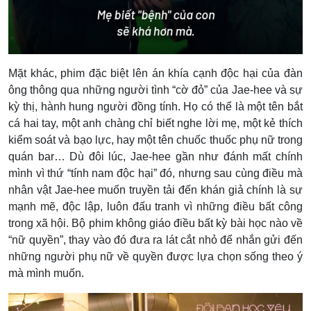
Mặt khác,
phim đặc biệt lên án khía cạnh độc hại của đàn
ông thông qua những người tình “cờ đỏ” của Jae-hee và sự
kỳ thị, hành hung người đồng tính. Họ có thể là một tên bắt
cá hai tay, một anh chàng chỉ biết nghe lời mẹ, một kẻ thích
kiểm soát và bạo lực, hay một tên chuốc thuốc phụ nữ trong
quán bar… Dù đôi lúc, Jae-hee gần như đánh mất chính
mình vì thứ “tính nam độc hại” đó, nhưng sau cùng điều mà
nhân vật Jae-hee muốn truyền tải đến khán giả chính là sự
mạnh mẽ, độc lập, luôn đấu tranh vì những điều bất công
trong xã hội. Bộ phim không giáo điều bất kỳ bài học nào về
“nữ quyền”, thay vào đó đưa ra lát cắt nhỏ để nhắn gửi đến
những người phụ nữ về quyền được lựa chọn sống theo ý
mà mình muốn.