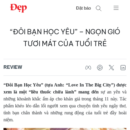
Chuyển
Đặt báo
đến
nội
Tìm
dung
“ĐÔI BẠN HỌC YÊU” – NGỌN GIÓ
kiếm
cho:
TƯƠI MÁT CỦA TUỔI TRẺ
REVIEW
“Đôi Bạn Học Yêu” (tựa Anh: “Love In The Big City”) được
xem là một “liều thuốc chữa lành” mang đến
sự an yên và
những khoảnh khắc ấm áp cho khán giả trong tháng 11 này. Tác
phẩm khéo léo dẫn lối người xem qua chuyện tình yêu ngây thơ,
tình bạn chân thành và những rung động của tuổi trẻ đầy hoài
niệm.