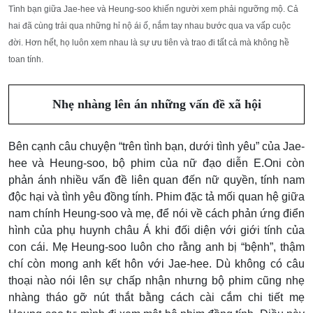
Tình bạn giữa Jae-hee và Heung-soo khiến người xem phải ngưỡng mộ. Cả
hai đã cùng trải qua những hỉ nộ ái ố, nắm tay nhau bước qua va vấp cuộc
đời. Hơn hết, họ luôn xem nhau là sự ưu tiên và trao đi tất cả mà không hề
toan tính.
Nhẹ nhàng lên án những vấn đề xã hội
Bên cạnh câu chuyện “trên tình bạn, dưới tình yêu” của Jae-
hee và Heung-soo, bộ phim của nữ đạo diễn E.Oni còn
phản ánh nhiều vấn đề liên quan đến nữ quyền, tính nam
độc hại và tình yêu đồng tính. Phim đặc tả mối quan hệ giữa
nam chính Heung-soo và mẹ, để nói về cách phản ứng điển
hình của phụ huynh châu Á khi đối diện với giới tính của
con cái. Mẹ Heung-soo luôn cho rằng anh bị “bệnh”, thậm
chí còn mong anh kết hôn với Jae-hee. Dù không có câu
thoại nào nói lên sự chấp nhận nhưng bộ phim cũng nhẹ
nhàng tháo gỡ nút thắt bằng cách cài cắm chi tiết mẹ