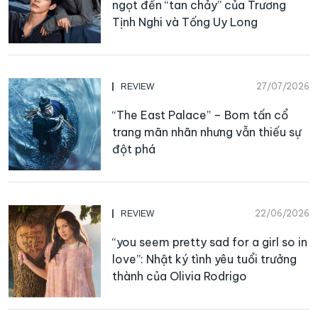
ngọt đến “tan chảy” của Trương
Tịnh Nghi và Tống Uy Long
27/07/2026
REVIEW
“The East Palace” – Bom tấn cổ
trang mãn nhãn nhưng vẫn thiếu sự
đột phá
22/06/2026
REVIEW
“you seem pretty sad for a girl so in
love”: Nhật ký tình yêu tuổi trưởng
thành của Olivia Rodrigo