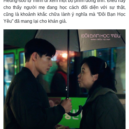
Heung-soo tự mình đi xem một bộ phim đồng tính. Điều này
cho thấy người mẹ đang học cách đối diện với sự thật,
cũng là khoảnh khắc chữa lành ý nghĩa mà “Đôi Bạn Học
Yêu” đã mang lại cho khán giả.