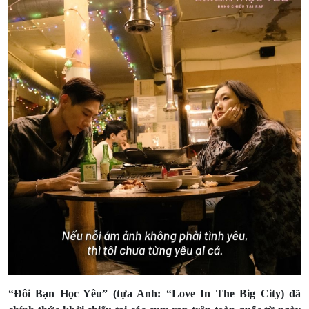
“Đôi Bạn Học Yêu” (tựa Anh: “Love In The Big City) đã