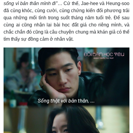
sống vì bản thân mình đi”
… Cứ thế, Jae-hee và Heung-soo
đã cùng khóc, cùng cười, cùng chứng kiến đối phương trải
qua những mối tình trong suốt tháng năm tuổi trẻ. Để sau
cùng ai cũng nhận lại bài học đắt giá cho riêng mình, và
chắc chắn đó cũng là câu chuyện chung mà khán giả có thể
tìm thấy sự đồng cảm ở nhân vật.