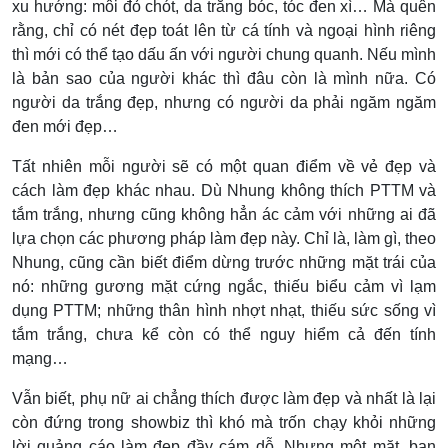
xu hướng: môi đỏ chót, da trắng bóc, tóc đen xì… Mà quên
rằng, chỉ có nét đẹp toát lên từ cá tính và ngoại hình riêng
thì mới có thể tạo dấu ấn với người chung quanh. Nếu mình
là bản sao của người khác thì đâu còn là mình nữa. Có
người da trắng đẹp, nhưng có người da phải ngăm ngăm
đen mới đẹp…
Tất nhiên mỗi người sẽ có một quan điểm về vẻ đẹp và
cách làm đẹp khác nhau. Dù Nhung không thích PTTM và
tắm trắng, nhưng cũng không hẳn ác cảm với những ai đã
lựa chọn các phương pháp làm đẹp này. Chỉ là, làm gì, theo
Nhung, cũng cần biết điểm dừng trước những mặt trái của
nó: những gương mặt cứng ngắc, thiếu biểu cảm vì lạm
dụng PTTM; những thân hình nhợt nhạt, thiếu sức sống vì
tắm trắng, chưa kể còn có thể nguy hiểm cả đến tính
mạng…
Vẫn biết, phụ nữ ai chẳng thích được làm đẹp và nhất là lại
còn đứng trong showbiz thì khó mà trốn chạy khỏi những
lời quảng cáo làm đẹp đầy cám dỗ. Nhưng một mặt, bạn