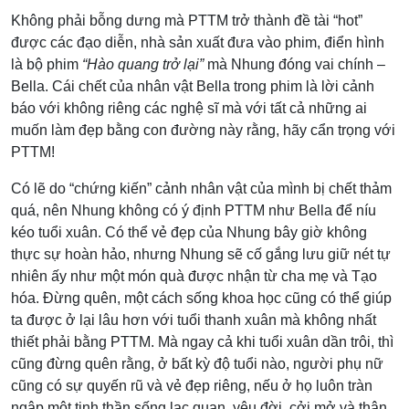
Không phải bỗng dưng mà PTTM trở thành đề tài “hot”
được các đạo diễn, nhà sản xuất đưa vào phim, điển hình
là bộ phim
“Hào quang trở lại”
mà Nhung đóng vai chính –
Bella. Cái chết của nhân vật Bella trong phim là lời cảnh
báo với không riêng các nghệ sĩ mà với tất cả những ai
muốn làm đẹp bằng con đường này rằng, hãy cẩn trọng với
PTTM!
Có lẽ do “chứng kiến” cảnh nhân vật của mình bị chết thảm
quá, nên Nhung không có ý định PTTM như Bella để níu
kéo tuổi xuân. Có thể vẻ đẹp của Nhung bây giờ không
thực sự hoàn hảo, nhưng Nhung sẽ cố gắng lưu giữ nét tự
nhiên ấy như một món quà được nhận từ cha mẹ và Tạo
hóa. Đừng quên, một cách sống khoa học cũng có thể giúp
ta được ở lại lâu hơn với tuổi thanh xuân mà không nhất
thiết phải bằng PTTM. Mà ngay cả khi tuổi xuân dần trôi, thì
cũng đừng quên rằng, ở bất kỳ độ tuổi nào, người phụ nữ
cũng có sự quyến rũ và vẻ đẹp riêng, nếu ở họ luôn tràn
ngập một tinh thần sống lạc quan, yêu đời, cởi mở và thân