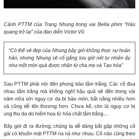
Cảnh PTTM của Trang Nhung trong vai Bella phim “Hào
quang trở lại” của đạo diễn Victor Vũ
“Có thể vẻ đẹp của Nhung bây giờ không thực sự hoàn
hảo, nhưng Nhung sẽ cố gắng lưu giữ nét tự nhiên ấy
như một món quà được nhận từ cha mẹ và Tạo hóa”
Sau PTTM phải nói đến phong trào tắm trắng. Các cô đua
nhau tắm trắng mà không nghĩ hậu quả sẽ đến trong vài
năm nữa với nguy cơ da bị bào mòn, bắt nắng nhiều hơn
và cũng dễ tổn thương hơn. Chưa kể, còn là nguy cơ bị
ung thu da do hiểm họa từ hóa chất tắm trắng…
Bây giờ đi ra đường, chúng ta dễ dàng bắt gặp những cô
gái có khuôn mặt PTTM na ná như nhau. Cô nào cũng theo