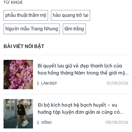
TỪ KHOÁ
phẫu thuật thẩm mỹ
hào quang trở lại
Người mẫu Trang Nhung
tắm trắng
BÀI VIẾT NỔI BẬT
Bí quyết lưu giữ vẻ đẹp thanh lịch của
hoa hồng tháng Năm trong thế giới mỹ
phẩm và nước hoa CHANEL
10/08/2026
LÀM ĐẸP
Đi bộ kích hoạt hệ bạch huyết – xu
hướng tập luyện đơn giản ai cũng có
thể bắt đầu
08/08/2026
SỐNG