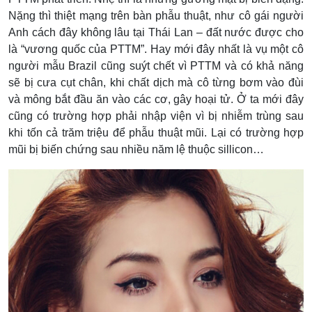
Nặng thì thiệt mạng trên bàn phẫu thuật, như cô gái người
Anh cách đây không lâu tại Thái Lan – đất nước được cho
là “vương quốc của PTTM”. Hay mới đây nhất là vụ một cô
người mẫu Brazil cũng suýt chết vì PTTM và có khả năng
sẽ bị cưa cụt chân, khi chất dịch mà cô từng bơm vào đùi
và mông bắt đầu ăn vào các cơ, gây hoại tử. Ở ta mới đây
cũng có trường hợp phải nhập viện vì bị nhiễm trùng sau
khi tốn cả trăm triệu để phẫu thuật mũi. Lại có trường hợp
mũi bị biến chứng sau nhiều năm lệ thuộc sillicon…