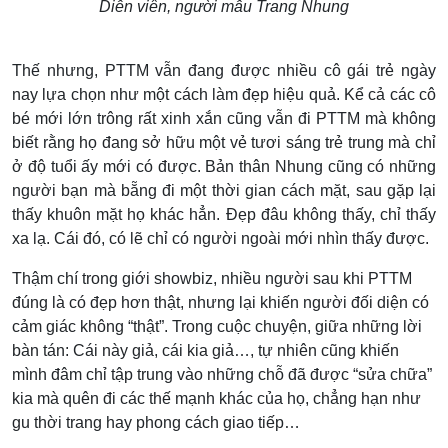
Diễn viên, người mẫu Trang Nhung
Thế nhưng, PTTM vẫn đang được nhiều cô gái trẻ ngày
nay lựa chọn như một cách làm đẹp hiệu quả. Kể cả các cô
bé mới lớn trông rất xinh xắn cũng vẫn đi PTTM mà không
biết rằng họ đang sở hữu một vẻ tươi sáng trẻ trung mà chỉ
ở độ tuổi ấy mới có được. Bản thân Nhung cũng có những
người bạn mà bẵng đi một thời gian cách mặt, sau gặp lại
thấy khuôn mặt họ khác hẳn. Đẹp đâu không thấy, chỉ thấy
xa lạ. Cái đó, có lẽ chỉ có người ngoài mới nhìn thấy được.
Thậm chí trong giới showbiz, nhiều người sau khi PTTM
đúng là có đẹp hơn thật, nhưng lại khiến người đối diện có
cảm giác không “thật”. Trong cuộc chuyện, giữa những lời
bàn tán: Cái này giả, cái kia giả…, tự nhiên cũng khiến
mình đâm chỉ tập trung vào những chỗ đã được “sửa chữa”
kia mà quên đi các thế mạnh khác của họ, chẳng hạn như
gu thời trang hay phong cách giao tiếp…