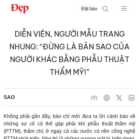
Chuyển
Đặt báo
đến
nội
Tìm
dung
DIỄN VIÊN, NGƯỜI MẪU TRANG
kiếm
cho:
NHUNG: “ĐỪNG LÀ BẢN SAO CỦA
NGƯỜI KHÁC BẰNG PHẪU THUẬT
THẨM MỸ!”
SAO
Không phải gần đây, báo chí mới đưa ra lời cảnh báo về
những sự cố có thể gặp phải khi phẫu thuật thẩm mỹ
(PTTM), thậm chí, ở ngay cả các nước có nền công nghệ
PTTM phát triển. Nhẹ thì là những gương mặt bị biến dạng.