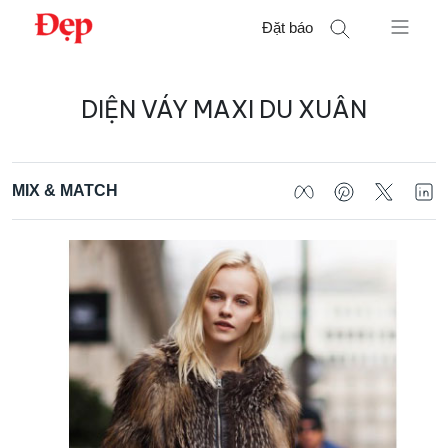
Chuyển
Đặt báo
đến
nội
Tìm
dung
DIỆN VÁY MAXI DU XUÂN
kiếm
cho:
MIX & MATCH