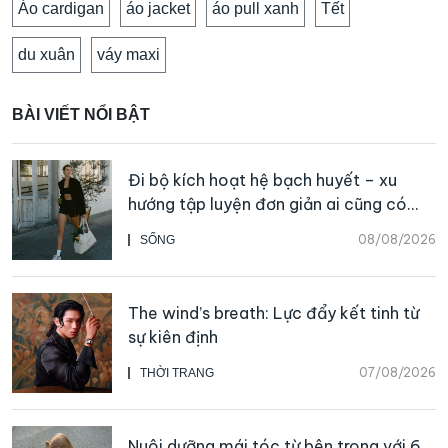
Áo cardigan
áo jacket
áo pull xanh
Tết
du xuân
váy maxi
BÀI VIẾT NỔI BẬT
Đi bộ kích hoạt hệ bạch huyết – xu
hướng tập luyện đơn giản ai cũng có
thể bắt đầu
08/08/2026
SỐNG
The wind’s breath: Lực đẩy kết tinh từ
sự kiên định
07/08/2026
THỜI TRANG
Nuôi dưỡng mái tóc từ bên trong với 6