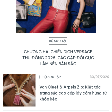
BỘ SƯU TẬP
CHƯƠNG HAI CHIẾN DỊCH VERSACE
THU ĐÔNG 2026: CÁC CẶP ĐỐI CỰC
LÀM NÊN BẢN SẮC
30/07/2026
BỘ SƯU TẬP
Van Cleef & Arpels Zip: Kiệt tác
trang sức cao cấp lấy cảm hứng từ
khóa kéo