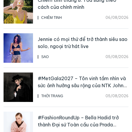
cách của chính mình
06/08/2026
CHIÊM TINH
Jennie có mọi thứ để trở thành siêu sao
solo, ngoại trừ hát live
05/08/2026
SAO
#MetGala2027 – Tôn vinh tầm nhìn và
sức ảnh hưởng sâu rộng của NTK John
Galliano
05/08/2026
THỜI TRANG
#FashionRoundUp – Bella Hadid trở
thành Đại sứ Toàn cầu của Prada
Beauty, CHANEL mua lại Charvet