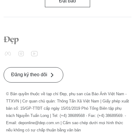
Đặt báo
Đăng ký theo dõi
© Bản quyền thuộc về tạp chí Đẹp, phụ san của Báo Ảnh Việt Nam -
TTXVN | Cơ quan chủ quản: Thông Tấn Xã Việt Nam | Giấy phép xuất
bản số: 15/GP-TTĐT cấp ngày 15/01/2019 Phó Tổng Biên tập phụ
trách Nguyễn Tuấn Long | Tel: (+4) 38689568 - Fax: (+4) 38689569. -
Email: deponline@dep.com.vn | Cấm sao chép dưới mọi hình thức
nếu không có sự chấp thuận bằng văn bản