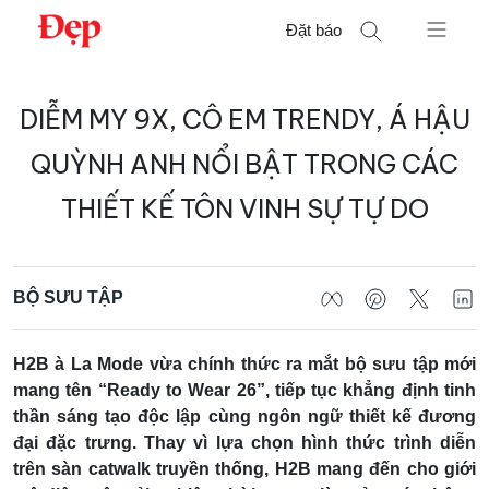
Chuyển
Đặt báo
đến
nội
Tìm
dung
DIỄM MY 9X, CÔ EM TRENDY, Á HẬU
kiếm
cho:
QUỲNH ANH NỔI BẬT TRONG CÁC
THIẾT KẾ TÔN VINH SỰ TỰ DO
BỘ SƯU TẬP
H2B à La Mode vừa chính thức ra mắt bộ sưu tập mới
mang tên “Ready to Wear 26”, tiếp tục khẳng định tinh
thần sáng tạo độc lập cùng ngôn ngữ thiết kế đương
đại đặc trưng. Thay vì lựa chọn hình thức trình diễn
trên sàn catwalk truyền thống, H2B mang đến cho giới