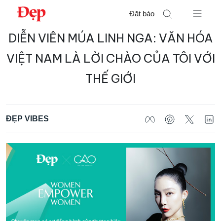
Chuyển
Đặt báo
đến
nội
DIỄN VIÊN MÚA LINH NGA: VĂN HÓA
Tìm
dung
kiếm
VIỆT NAM LÀ LỜI CHÀO CỦA TÔI VỚI
cho:
THẾ GIỚI
ĐẸP VIBES