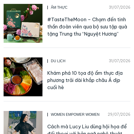
31/07/2026
ẨM THỰC
#TasteTheMoon – Chạm đến tinh
thần đoàn viên qua bộ sưu tập quà
tặng Trung thu “Nguyệt Hương”
31/07/2026
DU LỊCH
Khám phá 10 tọa độ ẩm thực địa
phương trải dài khắp châu Á dịp
cuối hè
29/07/2026
WOMEN EMPOWER WOMEN
Cách mà Lucy Liu dùng hội họa để
đối thoại với bản ngã nghệ thuật