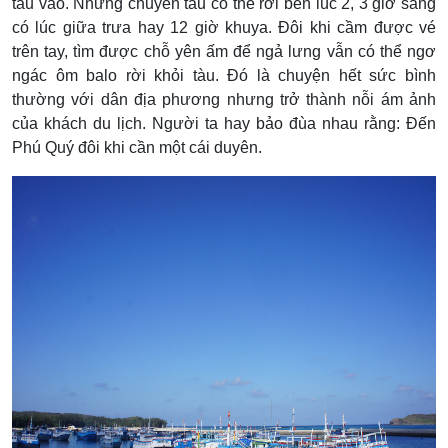
tàu vào. Những chuyến tàu có thể rời bến lúc 2, 3 giờ sáng
có lúc giữa trưa hay 12 giờ khuya. Đôi khi cầm được vé
trên tay, tìm được chỗ yên ấm để ngả lưng vẫn có thể ngơ
ngác ôm balo rời khỏi tàu. Đó là chuyện hết sức bình
thường với dân địa phương nhưng trở thành nỗi ám ảnh
của khách du lịch. Người ta hay bảo đùa nhau rằng: Đến
Phú Quý đôi khi cần một cái duyên.