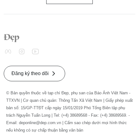
Đăng ký theo dõi
© Bản quyền thuộc về tạp chí Đẹp, phụ san của Báo Ảnh Việt Nam -
TTXVN | Cơ quan chủ quản: Thông Tấn Xã Việt Nam | Giấy phép xuất
bản số: 15/GP-TTĐT cấp ngày 15/01/2019 Phó Tổng Biên tập phụ
trách Nguyễn Tuấn Long | Tel: (+4) 38689568 - Fax: (+4) 38689569. -
Email: deponline@dep.com.vn | Cấm sao chép dưới mọi hình thức
nếu không có sự chấp thuận bằng văn bản