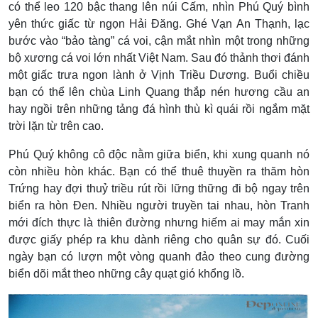
có thể leo 120 bậc thang lên núi Cấm, nhìn Phú Quý bình
yên thức giấc từ ngọn Hải Đăng. Ghé Vạn An Thạnh, lạc
bước vào “bảo tàng” cá voi, cận mắt nhìn một trong những
bộ xương cá voi lớn nhất Việt Nam. Sau đó thảnh thơi đánh
một giấc trưa ngon lành ở Vịnh Triều Dương. Buổi chiều
bạn có thể lên chùa Linh Quang thắp nén hương cầu an
hay ngồi trên những tảng đá hình thù kì quái rồi ngắm mặt
trời lặn từ trên cao.
Phú Quý không cô độc nằm giữa biển, khi xung quanh nó
còn nhiều hòn khác. Bạn có thể thuê thuyền ra thăm hòn
Trứng hay đợi thuỷ triều rút rồi lững thững đi bộ ngay trên
biển ra hòn Đen. Nhiều người truyền tai nhau, hòn Tranh
mới đích thực là thiên đường nhưng hiếm ai may mắn xin
được giấy phép ra khu dành riêng cho quân sự đó. Cuối
ngày bạn có lượn một vòng quanh đảo theo cung đường
biển dõi mắt theo những cây quạt gió khổng lồ.