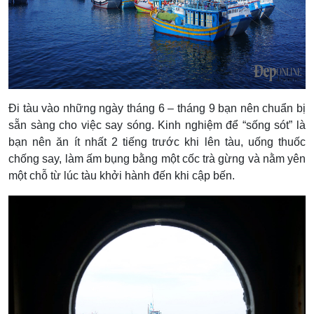
Đi tàu vào những ngày tháng 6 – tháng 9 bạn nên chuẩn bị
sẵn sàng cho việc say sóng. Kinh nghiệm để “sống sót” là
bạn nên ăn ít nhất 2 tiếng trước khi lên tàu, uống thuốc
chống say, làm ấm bụng bằng một cốc trà gừng và nằm yên
một chỗ từ lúc tàu khởi hành đến khi cập bến.