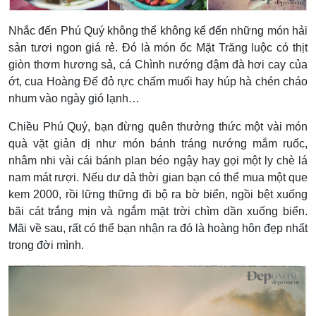
Nhắc đến Phú Quý không thể không kể đến những món hải
sản tươi ngon giá rẻ. Đó là món ốc Mặt Trăng luộc có thịt
giòn thơm hương sả, cá Chình nướng đậm đà hơi cay của
ớt, cua Hoàng Đế đỏ rực chấm muối hay húp hà chén cháo
nhum vào ngày gió lạnh…
Chiều Phú Quý, bạn đừng quên thưởng thức một vài món
quà vặt giản dị như món bánh tráng nướng mắm ruốc,
nhâm nhi vài cái bánh plan béo ngậy hay gọi một ly chè lá
nam mát rượi. Nếu dư dả thời gian bạn có thể mua một que
kem 2000, rồi lững thững đi bộ ra bờ biển, ngồi bệt xuống
bãi cát trắng mịn và ngắm mặt trời chìm dần xuống biển.
Mãi về sau, rất có thể bạn nhận ra đó là hoàng hôn đẹp nhất
trong đời mình.