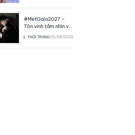
live
#MetGala2027 –
Tôn vinh tầm nhìn và
sức ảnh hưởng sâu
05/08/2026
THỜI TRANG
rộng của NTK John
Galliano