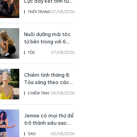
Lực đẩy kết tinh từ
sự kiên định
07/08/2026
THỜI TRANG
Nuôi dưỡng mái tóc
từ bên trong với 6
thực phẩm giàu
07/08/2026
TÓC
dưỡng chất
Chiêm tinh tháng 8:
Tỏa sáng theo cách
của chính mình
06/08/2026
CHIÊM TINH
Jennie có mọi thứ để
trở thành siêu sao
solo, ngoại trừ hát
05/08/2026
SAO