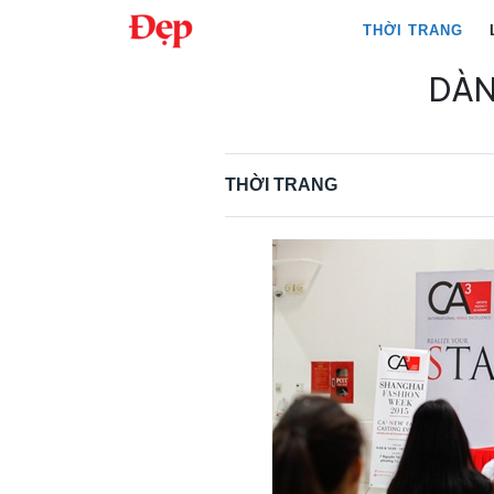
Chuyển
THỜI TRANG
đến
nội
DÀN
Tìm
dung
kiếm
cho:
THỜI TRANG