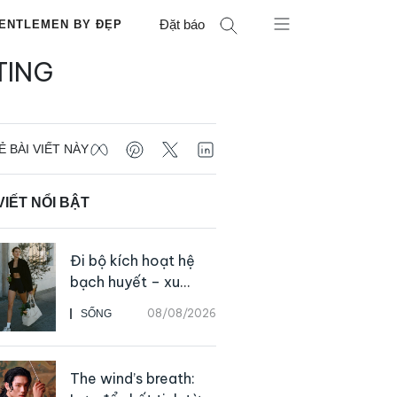
Đặt báo
ENTLEMEN BY ĐẸP
TING
Ẻ BÀI VIẾT NÀY
VIẾT NỔI BẬT
Đi bộ kích hoạt hệ
bạch huyết – xu
hướng tập luyện đơn
08/08/2026
SỐNG
giản ai cũng có thể
bắt đầu
The wind’s breath: