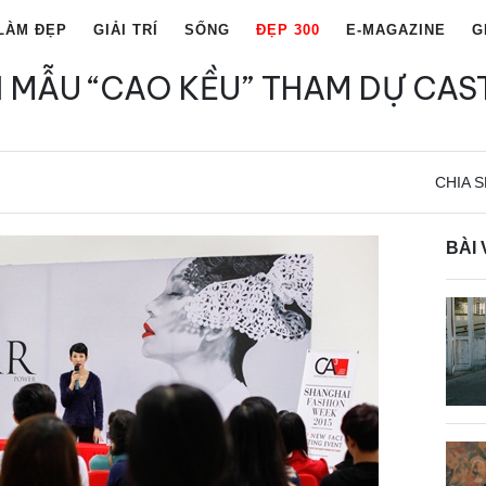
LÀM ĐẸP
GIẢI TRÍ
SỐNG
ĐẸP 300
E-MAGAZINE
G
 MẪU “CAO KỀU” THAM DỰ CAS
CHIA S
BÀI 