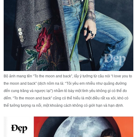
Bộ ảnh mang tên “To the moon and back”, lấy ý tưởng từ câu nói “I love you to
the moon and back” (dịch nôm na là: “Tôi yêu em nhiều như quãng đường
đến cung trăng và ngược lại”) nhằm tỏ bày một tình yêu không gì có thể đo
đếm. “To the moon and back” cũng có thể hiểu là một điều rất xa xôi, khó có
thể tưởng tượng ra nổi, một khoảng cách không có giới hạn và hạn định.