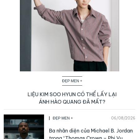
ĐẸP MEN +
LIỆU KIM SOO HYUN CÓ THỂ LẤY LẠI
ÁNH HÀO QUANG ĐÃ MẤT?
06/08/2026
ĐẸP MEN +
Ba nhân diện của Michael B. Jordan
trong “Thomas Crown – Phi Vụ