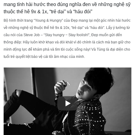
Bộ hình thời trang “Young & Hungry” của Đẹp mang lại một góc nhìn hài hước
về những nghệ sỹ thuộc thế hê 9x & 10x, “trẻ dại” và “háu đói”. Lấy ý tưởng từ
câu nói của Steve Job – “Stay hungry − Stay foolish!”, Đẹp muốn gửi đến
thông điệp: Hãy luôn khờ khạo và đói khát vì đó chính là cách mà bạn giữ cho
mình động lực để khám phá và tìm tòi cuộc sống này! Và Tùng là đại diện cho
tuổi trẻ quyết liệt bảo vệ cái tôi âm nhạc của mình.