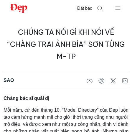
Chuyển
Đặt báo
đến
nội
Tìm
dung
CHÚNG TA NÓI GÌ KHI NÓI VỀ
kiếm
cho:
“CHÀNG TRAI ẢNH BÌA” SƠN TÙNG
M-TP
SAO
Chàng bác sĩ quái dị
Mỗi năm, cứ đến tháng 10, “Model Directory” của Đẹp luôn
tạo cảm hứng mạnh mẽ cho giới thời trang cũng như người
mộ điệu, và được xem như một sự công nhận, định vị dành
cho những nhân vật xuất hiện trong bộ ảnh. Nhưng năm