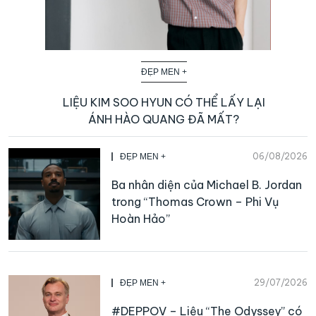
ĐẸP MEN +
LIỆU KIM SOO HYUN CÓ THỂ LẤY LẠI
ÁNH HÀO QUANG ĐÃ MẤT?
06/08/2026
ĐẸP MEN +
Ba nhân diện của Michael B. Jordan
trong “Thomas Crown – Phi Vụ
Hoàn Hảo”
29/07/2026
ĐẸP MEN +
#DEPPOV – Liệu “The Odyssey” có