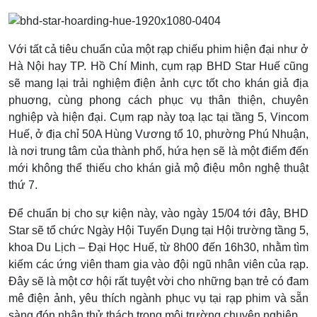
Với tất cả tiêu chuẩn của một rạp chiếu phim hiện đại như ở
Hà Nội hay TP. Hồ Chí Minh, cụm rạp BHD Star Huế cũng
sẽ mang lại trải nghiệm điện ảnh cực tốt cho khán giả địa
phuơng, cùng phong cách phục vụ thân thiện, chuyên
nghiệp và hiện đại. Cụm rạp này toạ lạc tại tầng 5, Vincom
Huế, ở địa chỉ 50A Hùng Vương tổ 10, phường Phú Nhuận,
là nơi trung tâm của thành phố, hứa hẹn sẽ là một điểm đến
mới không thể thiếu cho khán giả mộ điệu môn nghệ thuật
thứ 7.
Để chuẩn bị cho sự kiện này, vào ngày 15/04 tới đây, BHD
Star sẽ tổ chức Ngày Hội Tuyển Dụng tại Hội trường tầng 5,
khoa Du Lịch – Đại Học Huế, từ 8h00 đến 16h30, nhằm tìm
kiếm các ứng viên tham gia vào đội ngũ nhân viên của rạp.
Đây sẽ là một cơ hội rất tuyệt vời cho những bạn trẻ có đam
mê điện ảnh, yêu thích ngành phục vụ tại rạp phim và sẵn
sàng đón nhận thử thách trong môi trường chuyên nghiệp.