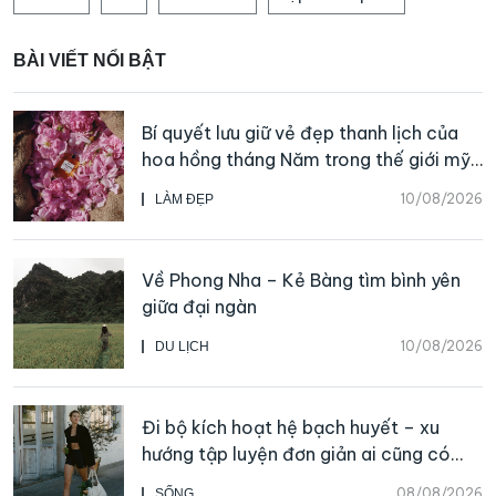
BÀI VIẾT NỔI BẬT
Bí quyết lưu giữ vẻ đẹp thanh lịch của
hoa hồng tháng Năm trong thế giới mỹ
phẩm và nước hoa CHANEL
10/08/2026
LÀM ĐẸP
Về Phong Nha – Kẻ Bàng tìm bình yên
giữa đại ngàn
10/08/2026
DU LỊCH
Đi bộ kích hoạt hệ bạch huyết – xu
hướng tập luyện đơn giản ai cũng có
thể bắt đầu
08/08/2026
SỐNG