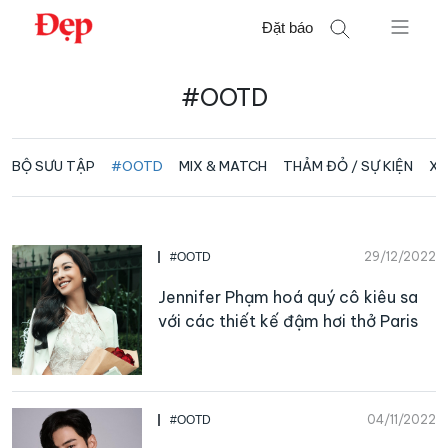
Chuyển
Đặt báo
đến
nội
Tìm
dung
#OOTD
kiếm
cho:
BỘ SƯU TẬP
#OOTD
MIX & MATCH
THẢM ĐỎ / SỰ KIỆN
XU
29/12/2022
#OOTD
Jennifer Phạm hoá quý cô kiêu sa
với các thiết kế đậm hơi thở Paris
04/11/2022
#OOTD