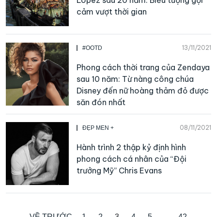
Lopez sau 20 năm: Biểu tượng gợi
cảm vượt thời gian
13/11/2021
#OOTD
Phong cách thời trang của Zendaya
sau 10 năm: Từ nàng công chúa
Disney đến nữ hoàng thảm đỏ được
săn đón nhất
08/11/2021
ĐẸP MEN +
Hành trình 2 thập kỷ định hình
phong cách cá nhân của “Đội
trưởng Mỹ” Chris Evans
VỀ TRƯỚC
1
2
3
4
5
…
42