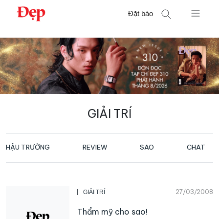
Chuyển
Đặt báo
đến
nội
Tìm
dung
kiếm
cho:
GIẢI TRÍ
HẬU TRƯỜNG
REVIEW
SAO
CHAT
27/03/2008
GIẢI TRÍ
Thẩm mỹ cho sao!