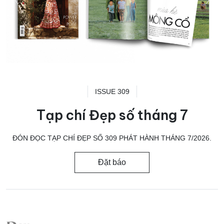
ISSUE 309
Tạp chí Đẹp số tháng 7
ĐÓN ĐỌC TẠP CHÍ ĐẸP SỐ 309 PHÁT HÀNH THÁNG 7/2026.
Đặt báo