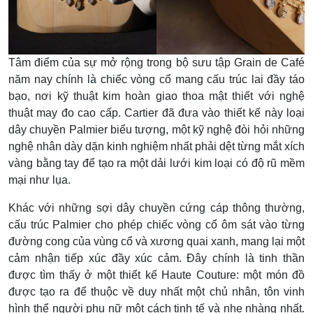
Tâm điểm của sự mở rộng trong bộ sưu tập Grain de Café
năm nay chính là chiếc vòng cổ mang cấu trúc lai đầy táo
bạo, nơi kỹ thuật kim hoàn giao thoa mật thiết với nghệ
thuật may đo cao cấp. Cartier đã đưa vào thiết kế này loại
dây chuyền Palmier biểu tượng, một kỹ nghệ đòi hỏi những
nghệ nhân dày dặn kinh nghiệm nhất phải dệt từng mắt xích
vàng bằng tay để tạo ra một dải lưới kim loại có độ rũ mềm
mại như lụa.
Khác với những sợi dây chuyền cứng cáp thông thường,
cấu trúc Palmier cho phép chiếc vòng cổ ôm sát vào từng
đường cong của vùng cổ và xương quai xanh, mang lại một
cảm nhận tiếp xúc đầy xúc cảm. Đây chính là tinh thần
được tìm thấy ở một thiết kế Haute Couture: một món đồ
được tạo ra để thuộc về duy nhất một chủ nhân, tôn vinh
hình thể người phụ nữ một cách tinh tế và nhẹ nhàng nhất.