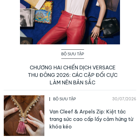
BỘ SƯU TẬP
CHƯƠNG HAI CHIẾN DỊCH VERSACE
THU ĐÔNG 2026: CÁC CẶP ĐỐI CỰC
LÀM NÊN BẢN SẮC
30/07/2026
BỘ SƯU TẬP
Van Cleef & Arpels Zip: Kiệt tác
trang sức cao cấp lấy cảm hứng từ
khóa kéo