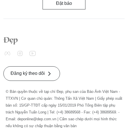
Đặt báo
Đăng ký theo dõi
© Bản quyền thuộc về tạp chí Đẹp, phụ san của Báo Ảnh Việt Nam -
TTXVN | Cơ quan chủ quản: Thông Tấn Xã Việt Nam | Giấy phép xuất
bản số: 15/GP-TTĐT cấp ngày 15/01/2019 Phó Tổng Biên tập phụ
trách Nguyễn Tuấn Long | Tel: (+4) 38689568 - Fax: (+4) 38689569. -
Email: deponline@dep.com.vn | Cấm sao chép dưới mọi hình thức
nếu không có sự chấp thuận bằng văn bản