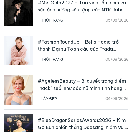
#MetGala2027 – Tôn vinh tầm nhìn và
sức ảnh hưởng sâu rộng của NTK John
Galliano
05/08/2026
THỜI TRANG
#FashionRoundUp – Bella Hadid trở
thành Đại sứ Toàn cầu của Prada
Beauty, CHANEL mua lại Charvet
05/08/2026
THỜI TRANG
#AgelessBeauty – Bí quyết trang điểm
“hack” tuổi như các nữ minh tinh hàng
đầu
04/08/2026
LÀM ĐẸP
#BlueDragonSeriesAwards2026 – Kim
Go Eun chiến thắng Daesang, niềm vui