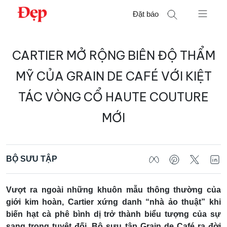
Chuyển
Đặt báo
đến
nội
Tìm
dung
CARTIER MỞ RỘNG BIÊN ĐỘ THẨM
kiếm
cho:
MỸ CỦA GRAIN DE CAFÉ VỚI KIỆT
TÁC VÒNG CỔ HAUTE COUTURE
MỚI
BỘ SƯU TẬP
Vượt ra ngoài những khuôn mẫu thông thường của
giới kim hoàn, Cartier xứng danh “nhà ảo thuật” khi
biến hạt cà phê bình dị trở thành biểu tượng của sự
sang trọng tuyệt đối. Bộ sưu tập Grain de Café ra đời