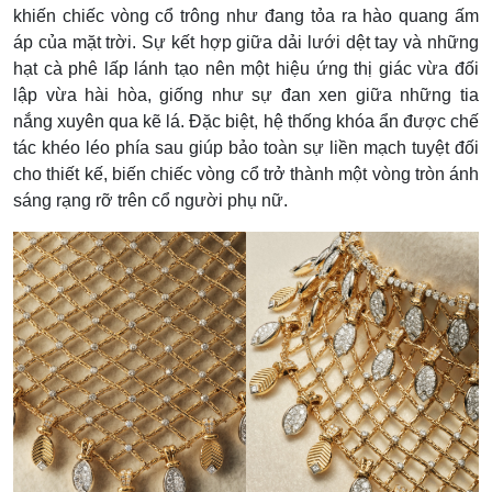
khiến chiếc vòng cổ trông như đang tỏa ra hào quang ấm
áp của mặt trời. Sự kết hợp giữa dải lưới dệt tay và những
hạt cà phê lấp lánh tạo nên một hiệu ứng thị giác vừa đối
lập vừa hài hòa, giống như sự đan xen giữa những tia
nắng xuyên qua kẽ lá. Đặc biệt, hệ thống khóa ẩn được chế
tác khéo léo phía sau giúp bảo toàn sự liền mạch tuyệt đối
cho thiết kế, biến chiếc vòng cổ trở thành một vòng tròn ánh
sáng rạng rỡ trên cổ người phụ nữ.