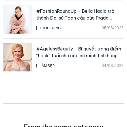
#FashionRoundUp – Bella Hadid trở
thành Đại sứ Toàn cầu của Prada
Beauty, CHANEL mua lại Charvet
05/08/2026
THỜI TRANG
#AgelessBeauty – Bí quyết trang điểm
“hack” tuổi như các nữ minh tinh hàng
đầu
04/08/2026
LÀM ĐẸP
From the same category