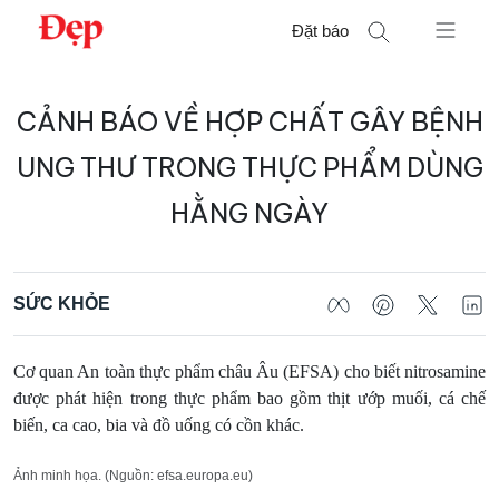
Chuyển
Đặt báo
đến
nội
Tìm
dung
CẢNH BÁO VỀ HỢP CHẤT GÂY BỆNH
kiếm
cho:
UNG THƯ TRONG THỰC PHẨM DÙNG
HẰNG NGÀY
SỨC KHỎE
Cơ quan An toàn thực phẩm châu Âu (EFSA) cho biết nitrosamine
được phát hiện trong thực phẩm bao gồm thịt ướp muối, cá chế
biến, ca cao, bia và đồ uống có cồn khác.
Ảnh minh họa. (Nguồn: efsa.europa.eu)