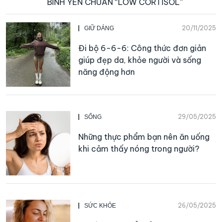
BÌNH YÊN CHUẨN “LOW CORTISOL”
20/11/2025
GIỮ DÁNG
Đi bộ 6-6-6: Công thức đơn giản
giúp đẹp da, khỏe người và sống
năng động hơn
29/05/2025
SỐNG
Những thực phẩm bạn nên ăn uống
khi cảm thấy nóng trong người?
26/05/2025
SỨC KHỎE