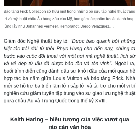
Bảo tàng Frick Collection sở hữu một trong những bộ sưu tập nghệ thuật trang
trí và mỹ thuật châu Âu hàng đầu của Mỹ, bao gồm tác phẩm từ các danh hoạ
lừng lẫy như Johannes Vermeer, Rembrandt, Diego Velázquez,…
Giám đốc Nghệ thuật bày tỏ:
“Được bao quanh bởi những
kiệt tác trải dài từ thời Phục Hưng cho đến nay, chúng ta
bước vào cuộc đối thoại với một nơi mà nghệ thuật, lịch sử
và vẻ đẹp từ lâu đã được bảo tồn và tôn vinh”.
Ngoài ra,
buổi trình diễn cũng đánh dấu sự khởi đầu của mối quan hệ
hợp tác ba năm giữa Louis Vuitton và bảo tàng Frick. Nhà
mới sẽ hỗ trợ ba triển lãm lớn sắp tới và tài trợ cho một vị trí
nghiên cứu giám tuyển tập trung vào sự giao lưu nghệ thuật
giữa châu Âu và Trung Quốc trong thế kỷ XVIII.
Keith Haring – biểu tượng của việc vượt qua
rào cản văn hóa