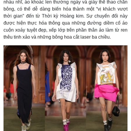
nhàu nhĩ, áo khoác len thường ngày và giày thể thao chần
bông, có thể dễ dàng biến hóa thành một “vị khách vượt
thời gian” đến từ Thời kỳ Hoàng kim. Sự chuyển đổi này
được hiện thực hóa thông qua những đường diềm cổ áo
cuộn xoáy tuyệt đẹp, xếp lớp trên phần thân áo làm từ ren
thêu tinh xảo và những bông hoa cắt laser ba chiều.