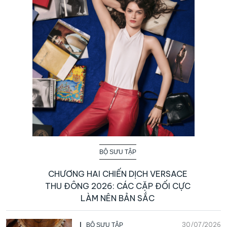
BỘ SƯU TẬP
CHƯƠNG HAI CHIẾN DỊCH VERSACE
THU ĐÔNG 2026: CÁC CẶP ĐỐI CỰC
LÀM NÊN BẢN SẮC
30/07/2026
BỘ SƯU TẬP