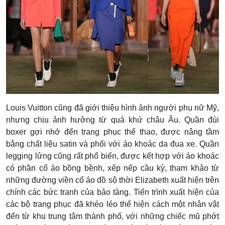
Louis Vuitton cũng đã giới thiệu hình ảnh người phụ nữ Mỹ,
nhưng chịu ảnh hưởng từ quá khứ châu Âu. Quần đùi
boxer gợi nhớ đến trang phục thể thao, được nâng tầm
bằng chất liệu satin và phối với áo khoác da đua xe. Quần
legging lửng cũng rất phổ biến, được kết hợp với áo khoác
có phần cổ áo bồng bềnh, xếp nếp cầu kỳ, tham khảo từ
những đường viền cổ áo đồ sộ thời Elizabeth xuất hiện trên
chính các bức tranh của bảo tàng. Tiến trình xuất hiện của
các bộ trang phục đã khéo léo thể hiện cách một nhân vật
đến từ khu trung tâm thành phố, với những chiếc mũ phớt