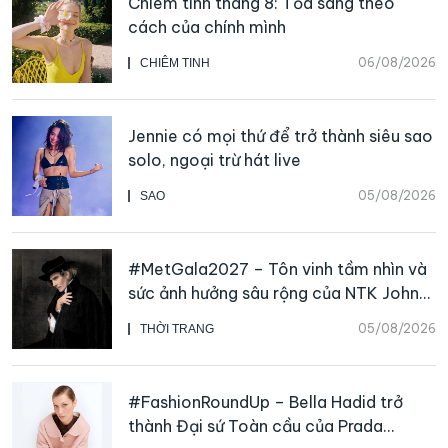
Chiêm tinh tháng 8: Tỏa sáng theo
cách của chính mình
06/08/2026
CHIÊM TINH
Jennie có mọi thứ để trở thành siêu sao
solo, ngoại trừ hát live
05/08/2026
SAO
#MetGala2027 – Tôn vinh tầm nhìn và
sức ảnh hưởng sâu rộng của NTK John
Galliano
05/08/2026
THỜI TRANG
#FashionRoundUp – Bella Hadid trở
thành Đại sứ Toàn cầu của Prada