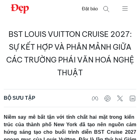
Chuyển
Đặt báo
đến
nội
Tìm
dung
BST LOUIS VUITTON CRUISE 2027:
kiếm
cho:
SỰ KẾT HỢP VÀ PHÂN MẢNH GIỮA
CÁC TRƯỜNG PHÁI VĂN HOÁ NGHỆ
THUẬT
BỘ SƯU TẬP
Niềm say mê bất tận với tính chất hai mặt trong kiến ​​
trúc của thành phố New York đã tạo nên nguồn cảm
hứng sáng tạo cho buổi trình diễn BST Cruise 2027
ngoạn mục của Louis Vuitton. Đây là lần thứ hai Giám