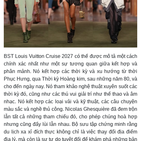
BST Louis Vuitton Cruise 2027 có thể được mô tả một cách
chính xác nhất như một sự tương quan giữa kết hợp và
phân mảnh. Nó kết hợp các thời kỳ và xu hướng từ thời
Phục Hưng, qua Thời kỳ Hoàng kim, sau những năm 80, và
cho đến ngày nay. Nó tham khảo nghệ thuật xuyên suốt các
thời kỳ đó, cũng như các thú vui giải trí như thể thao và âm
nhạc. Nó kết hợp các loại vải và kỹ thuật, các câu chuyện
màu sắc và nghề thủ công. Nicolas Ghesquière đã đem trộn
lẫn tất cả những tham chiếu đó, cho phép chúng hoà hợp
nhưng cũng đẩy lùi lẫn nhau. Bộ sưu tập chứng minh rằng
du lịch xa xỉ đích thực không chỉ là việc thay đổi địa điểm
địa lý, mà còn là sự tự do tuyệt đối để khám phá những bản