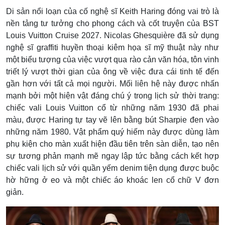
Di sản nổi loạn của cố nghệ sĩ Keith Haring đóng vai trò là
nền tảng tư tưởng cho phong cách và cốt truyện của BST
Louis Vuitton Cruise 2027. Nicolas Ghesquière đã sử dụng
nghệ sĩ graffiti huyền thoại kiêm họa sĩ mỹ thuật này như
một biểu tượng của việc vượt qua rào cản văn hóa, tôn vinh
triết lý vượt thời gian của ông về việc đưa cái tinh tế đến
gần hơn với tất cả mọi người. Mối liên hệ này được nhấn
mạnh bởi một hiện vật đáng chú ý trong lịch sử thời trang:
chiếc vali Louis Vuitton cổ từ những năm 1930 đã phai
màu, được Haring tự tay vẽ lên bằng bút Sharpie đen vào
những năm 1980. Vật phẩm quý hiếm này được dùng làm
phụ kiện cho màn xuất hiện đầu tiên trên sàn diễn, tạo nên
sự tương phản mạnh mẽ ngay lập tức bằng cách kết hợp
chiếc vali lịch sử với quần yếm denim tiện dụng được buộc
hờ hững ở eo và một chiếc áo khoác len cổ chữ V đơn
giản.