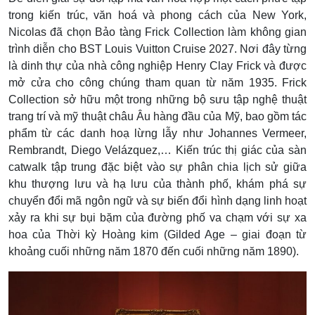
trong kiến trúc, văn hoá và phong cách của New York,
Nicolas đã chọn Bảo tàng Frick Collection làm không gian
trình diễn cho BST Louis Vuitton Cruise 2027. Nơi đây từng
là dinh thự của nhà công nghiệp Henry Clay Frick và được
mở cửa cho công chúng tham quan từ năm 1935. Frick
Collection sở hữu một trong những bộ sưu tập nghệ thuật
trang trí và mỹ thuật châu Âu hàng đầu của Mỹ, bao gồm tác
phẩm từ các danh hoạ lừng lẫy như Johannes Vermeer,
Rembrandt, Diego Velázquez,… Kiến trúc thị giác của sàn
catwalk tập trung đặc biệt vào sự phân chia lịch sử giữa
khu thượng lưu và hạ lưu của thành phố, khám phá sự
chuyển đổi mã ngôn ngữ và sự biến đổi hình dạng linh hoạt
xảy ra khi sự bụi bặm của đường phố va chạm với sự xa
hoa của Thời kỳ Hoàng kim (Gilded Age – giai đoạn từ
khoảng cuối những năm 1870 đến cuối những năm 1890).